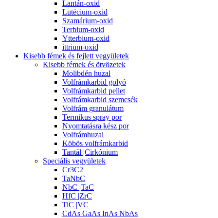
Lantán-oxid
Lutécium-oxid
Szamárium-oxid
Terbium-oxid
Ytterbium-oxid
ittrium-oxid
Kisebb fémek és fejlett vegyületek
Kisebb fémek és ötvözetek
Molibdén huzal
Volfrámkarbid golyó
Volfrámkarbid pellet
Volfrámkarbid szemcsék
Volfrám granulátum
Termikus spray por
Nyomtatásra kész por
Volfrámhuzal
Köbös volfrámkarbid
Tantál |Cirkónium
Speciális vegyületek
Cr3C2
TaNbC
NbC |TaC
HfC |ZrC
TiC |VC
CdAs GaAs InAs NbAs