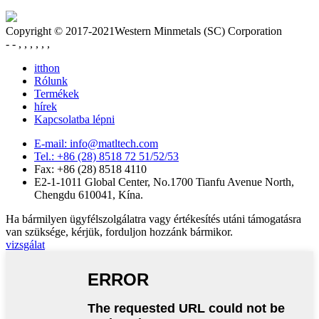
Copyright © 2017-2021Western Minmetals (SC) Corporation
- - , , , , , ,
itthon
Rólunk
Termékek
hírek
Kapcsolatba lépni
E-mail: info@matltech.com
Tel.: +86 (28) 8518 72 51/52/53
Fax: +86 (28) 8518 4110
E2-1-1011 Global Center, No.1700 Tianfu Avenue North,
Chengdu 610041, Kína.
Ha bármilyen ügyfélszolgálatra vagy értékesítés utáni támogatásra
van szüksége, kérjük, forduljon hozzánk bármikor.
vizsgálat