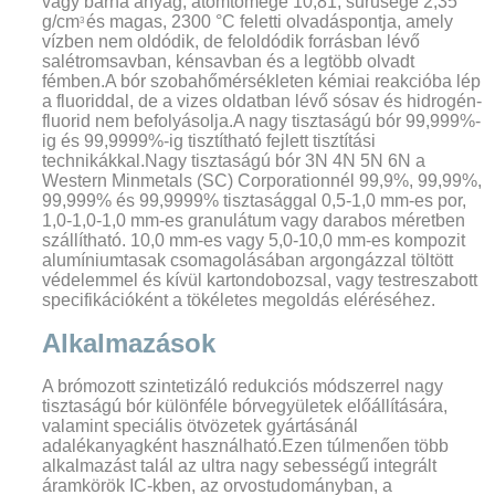
vagy barna anyag, atomtömege 10,81, sűrűsége 2,35
g/cm
és magas, 2300 °C feletti olvadáspontja, amely
3
vízben nem oldódik, de feloldódik forrásban lévő
salétromsavban, kénsavban és a legtöbb olvadt
fémben.A bór szobahőmérsékleten kémiai reakcióba lép
a fluoriddal, de a vizes oldatban lévő sósav és hidrogén-
fluorid nem befolyásolja.A nagy tisztaságú bór 99,999%-
ig és 99,9999%-ig tisztítható fejlett tisztítási
technikákkal.Nagy tisztaságú bór 3N 4N 5N 6N a
Western Minmetals (SC) Corporationnél 99,9%, 99,99%,
99,999% és 99,9999% tisztasággal 0,5-1,0 mm-es por,
1,0-1,0-1,0 mm-es granulátum vagy darabos méretben
szállítható. 10,0 mm-es vagy 5,0-10,0 mm-es kompozit
alumíniumtasak csomagolásában argongázzal töltött
védelemmel és kívül kartondobozsal, vagy testreszabott
specifikációként a tökéletes megoldás eléréséhez.
Alkalmazások
A brómozott szintetizáló redukciós módszerrel nagy
tisztaságú bór különféle bórvegyületek előállítására,
valamint speciális ötvözetek gyártásánál
adalékanyagként használható.Ezen túlmenően több
alkalmazást talál az ultra nagy sebességű integrált
áramkörök IC-kben, az orvostudományban, a