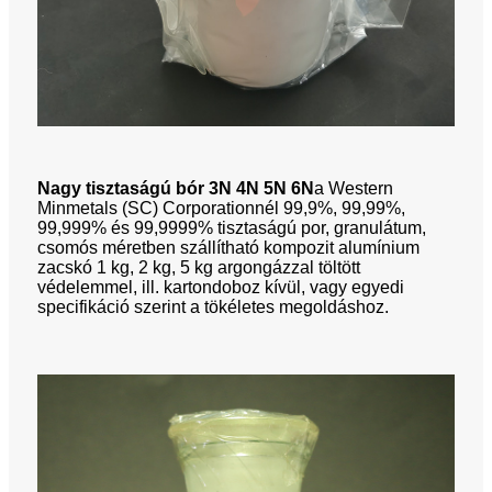
Nagy tisztaságú bór 3N 4N 5N 6N
a Western
Minmetals (SC) Corporationnél 99,9%, 99,99%,
99,999% és 99,9999% tisztaságú por, granulátum,
csomós méretben szállítható kompozit alumínium
zacskó 1 kg, 2 kg, 5 kg argongázzal töltött
védelemmel, ill. kartondoboz kívül, vagy egyedi
specifikáció szerint a tökéletes megoldáshoz.