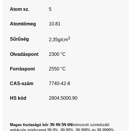
Atom sz.
5
Atomtömeg
10.81
3
Sűrűség
2,35g/cm
Olvadáspont
2300 °C
Forráspont
2550 °C
CAS-szám
7740-42-8
HS kód
2804.5000.90
Magas tisztaságú bór
3N
4N 5N 6N
brómozott szintetizáló
redukciós módszerrel 99,9%, 99,99%, 99,999% és 99,9999%