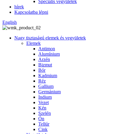
Speciális vegyületek
hírek
Kapcsolatba lépni
English
Nagy tisztaságú elemek és vegyületek
Elemek
Antimon
Alumínium
Arzén
Bizmut
Bór
Kadmium
Réz
Gallium
Germánium
Indium
Vezet
Kén
Szelén
Ón
Tellúr
Cink