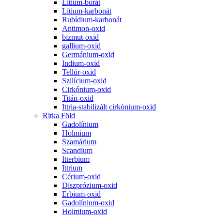
Lítium-borát
Lítium-karbonát
Rubídium-karbonát
Antimon-oxid
bizmut-oxid
gallium-oxid
Germánium-oxid
Indium-oxid
Tellúr-oxid
Szilícium-oxid
Cirkónium-oxid
Titán-oxid
Ittria-stabilizált cirkónium-oxid
Ritka Föld
Gadolínium
Holmium
Szamárium
Scandium
Itterbium
Ittrium
Cérium-oxid
Diszprózium-oxid
Erbium-oxid
Gadolínium-oxid
Holmium-oxid