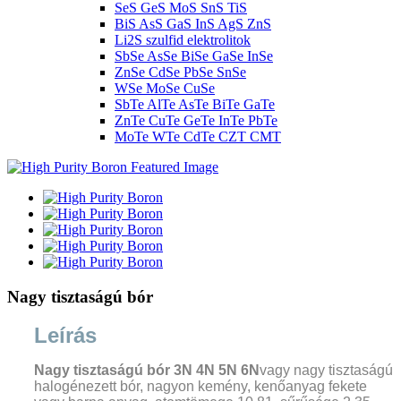
SeS GeS MoS SnS TiS
BiS AsS GaS InS AgS ZnS
Li2S szulfid elektrolitok
SbSe AsSe BiSe GaSe InSe
ZnSe CdSe PbSe SnSe
WSe MoSe CuSe
SbTe AlTe AsTe BiTe GaTe
ZnTe CuTe GeTe InTe PbTe
MoTe WTe CdTe CZT CMT
Nagy tisztaságú bór
Leírás
Nagy tisztaságú bór 3N 4N 5N 6N
vagy nagy tisztaságú
halogénezett bór, nagyon kemény, kenőanyag fekete