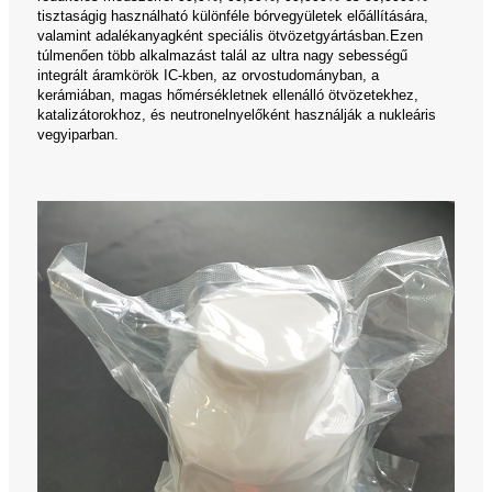
tisztaságig használható különféle bórvegyületek előállítására,
valamint adalékanyagként speciális ötvözetgyártásban.Ezen
túlmenően több alkalmazást talál az ultra nagy sebességű
integrált áramkörök IC-kben, az orvostudományban, a
kerámiában, magas hőmérsékletnek ellenálló ötvözetekhez,
katalizátorokhoz, és neutronelnyelőként használják a nukleáris
vegyiparban.