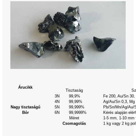
Árucikk
Tisztaság
Sz
3N
99,9%
Fe 200, Au/Sn 30,
4N
99,99%
Ag/Au/Sn 0,3, Mg 
Nagy tisztaságú
5N
99,999%
Pb/Sn/Mn/Ag/Au/S
Bór
6N
99,9999%
Kérés alapján elér
Méret
1-5 mm, 1-10 mm 
Csomagolás
1 kg vagy 2 kg pol