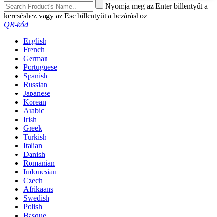
Nyomja meg az Enter billentyűt a
kereséshez vagy az Esc billentyűt a bezáráshoz
QR-kód
English
French
German
Portuguese
Spanish
Russian
Japanese
Korean
Arabic
Irish
Greek
Turkish
Italian
Danish
Romanian
Indonesian
Czech
Afrikaans
Swedish
Polish
Basque