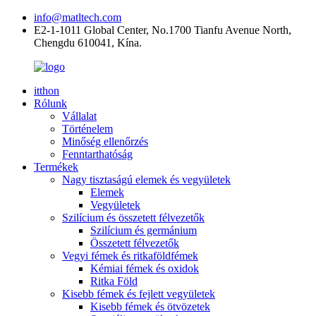
info@matltech.com
E2-1-1011 Global Center, No.1700 Tianfu Avenue North,
Chengdu 610041, Kína.
itthon
Rólunk
Vállalat
Történelem
Minőség ellenőrzés
Fenntarthatóság
Termékek
Nagy tisztaságú elemek és vegyületek
Elemek
Vegyületek
Szilícium és összetett félvezetők
Szilícium és germánium
Összetett félvezetők
Vegyi fémek és ritkaföldfémek
Kémiai fémek és oxidok
Ritka Föld
Kisebb fémek és fejlett vegyületek
Kisebb fémek és ötvözetek