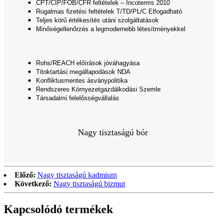
CPT/CIP/FOB/CFR feltételek – Incoterms 2010
Rugalmas fizetési feltételek T/TD/PL/C Elfogadható
Teljes körű értékesítés utáni szolgáltatások
Minőségellenőrzés a legmodernebb létesítményekkel
Rohs/REACH előírások jóváhagyása
Titoktartási megállapodások NDA
Konfliktusmentes ásványpolitika
Rendszeres Környezetgazdálkodási Szemle
Társadalmi felelősségvállalás
Nagy tisztaságú bór
Előző:
Nagy tisztaságú kadmium
Következő:
Nagy tisztaságú bizmut
Kapcsolódó termékek