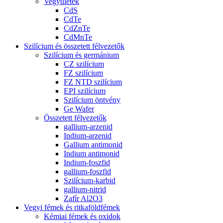
Vegyületek
CdS
CdTe
CdZnTe
CdMnTe
Szilícium és összetett félvezetők
Szilícium és germánium
CZ szilícium
FZ szilícium
FZ NTD szilícium
EPI szilícium
Szilícium öntvény
Ge Wafer
Összetett félvezetők
gallium-arzenid
Indium-arzenid
Gallium antimonid
Indium antimonid
Indium-foszfid
gallium-foszfid
Szilícium-karbid
gallium-nitrid
Zafír Al2O3
Vegyi fémek és ritkaföldfémek
Kémiai fémek és oxidok