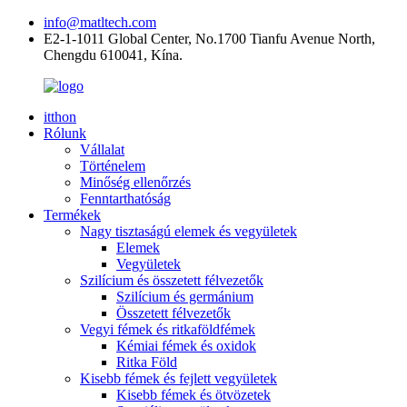
info@matltech.com
E2-1-1011 Global Center, No.1700 Tianfu Avenue North,
Chengdu 610041, Kína.
itthon
Rólunk
Vállalat
Történelem
Minőség ellenőrzés
Fenntarthatóság
Termékek
Nagy tisztaságú elemek és vegyületek
Elemek
Vegyületek
Szilícium és összetett félvezetők
Szilícium és germánium
Összetett félvezetők
Vegyi fémek és ritkaföldfémek
Kémiai fémek és oxidok
Ritka Föld
Kisebb fémek és fejlett vegyületek
Kisebb fémek és ötvözetek