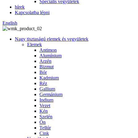
Speciális vegyületek
hírek
Kapcsolatba lépni
English
Nagy tisztaságú elemek és vegyületek
Elemek
Antimon
Alumínium
Arzén
Bizmut
Bór
Kadmium
Réz
Gallium
Germánium
Indium
Vezet
Kén
Szelén
Ón
Tellúr
Cink