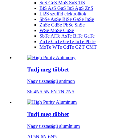
SeS GeS MoS SnS TiS
BiS AsS GaS InS AgS ZnS
Li2S szulfid elektrolitok
SbSe AsSe BiSe GaSe InSe
ZnSe CdSe PbSe SnSe
WSe MoSe CuSe
SbTe AlTe AsTe BiTe GaTe
ZnTe CuTe GeTe InTe PbTe
MoTe WTe CdTe CZT CMT
Tudj meg többet
Nagy tisztaságú antimon
Sb 4N5 5N 6N 7N 7N5
Tudj meg többet
Nagy tisztaságú alumínium
Al 5N 6N 6N5