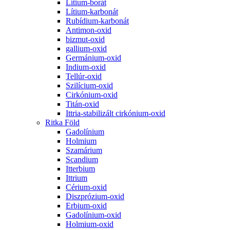
Lítium-borát
Lítium-karbonát
Rubídium-karbonát
Antimon-oxid
bizmut-oxid
gallium-oxid
Germánium-oxid
Indium-oxid
Tellúr-oxid
Szilícium-oxid
Cirkónium-oxid
Titán-oxid
Ittria-stabilizált cirkónium-oxid
Ritka Föld
Gadolínium
Holmium
Szamárium
Scandium
Itterbium
Ittrium
Cérium-oxid
Diszprózium-oxid
Erbium-oxid
Gadolínium-oxid
Holmium-oxid