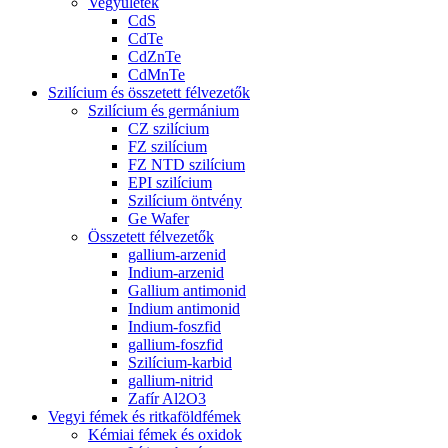
Vegyületek
CdS
CdTe
CdZnTe
CdMnTe
Szilícium és összetett félvezetők
Szilícium és germánium
CZ szilícium
FZ szilícium
FZ NTD szilícium
EPI szilícium
Szilícium öntvény
Ge Wafer
Összetett félvezetők
gallium-arzenid
Indium-arzenid
Gallium antimonid
Indium antimonid
Indium-foszfid
gallium-foszfid
Szilícium-karbid
gallium-nitrid
Zafír Al2O3
Vegyi fémek és ritkaföldfémek
Kémiai fémek és oxidok