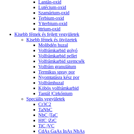
Lantán-oxid
Lutécium-oxid
Szamárium-oxid
Terbium-oxid
Ytterbium-oxid
ittrium-oxid
Kisebb fémek és fejlett vegyületek
Kisebb fémek és ötvözetek
Molibdén huzal
Volfrámkarbid golyó
Volfrámkarbid pellet
Volfrámkarbid szemcsék
Volfrám granulátum
Termikus spray por
Nyomtatásra kész por
Volfrámhuzal
Köbös volfrámkarbid
Tantál |Cirkónium
Speciális vegyületek
Cr3C2
TaNbC
NbC |TaC
HfC |ZrC
TiC |VC
CdAs GaAs InAs NbAs