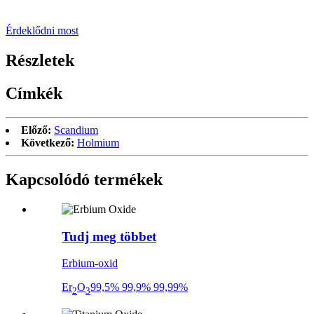
Érdeklődni most
Részletek
Címkék
Előző:
Scandium
Következő:
Holmium
Kapcsolódó termékek
Tudj meg többet
Erbium-oxid
Er
O
99,5% 99,9% 99,99%
2
3