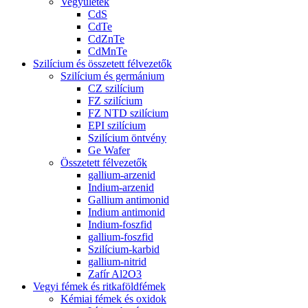
Vegyületek
CdS
CdTe
CdZnTe
CdMnTe
Szilícium és összetett félvezetők
Szilícium és germánium
CZ szilícium
FZ szilícium
FZ NTD szilícium
EPI szilícium
Szilícium öntvény
Ge Wafer
Összetett félvezetők
gallium-arzenid
Indium-arzenid
Gallium antimonid
Indium antimonid
Indium-foszfid
gallium-foszfid
Szilícium-karbid
gallium-nitrid
Zafír Al2O3
Vegyi fémek és ritkaföldfémek
Kémiai fémek és oxidok