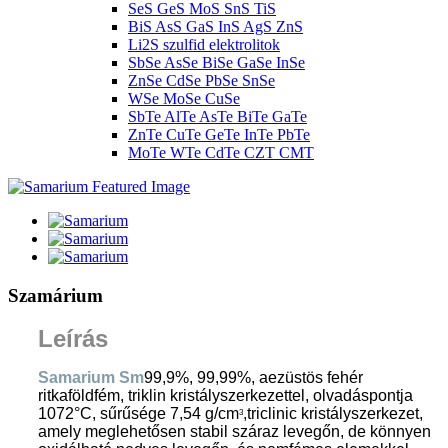
SeS GeS MoS SnS TiS
BiS AsS GaS InS AgS ZnS
Li2S szulfid elektrolitok
SbSe AsSe BiSe GaSe InSe
ZnSe CdSe PbSe SnSe
WSe MoSe CuSe
SbTe AlTe AsTe BiTe GaTe
ZnTe CuTe GeTe InTe PbTe
MoTe WTe CdTe CZT CMT
Szamárium
Leírás
Samarium Sm
99,9%, 99,99%, a
ezüstös fehér
ritkaföldfém, triklin kristályszerkezettel, olvadáspontja
1072°C, sűrűsége 7,54 g/cm
,
triclinic kristályszerkezet,
3
amely meglehetősen stabil száraz levegőn, de könnyen