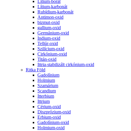
Lítium-borát
Lítium-karbonát
Rubídium-karbonát
Antimon-oxid
bizmut-oxid
gallium-oxid
Germánium-oxid
Indium-oxid
Tellúr-oxid
Szilícium-oxid
Cirkónium-oxid
Titán-oxid
Ittria-stabilizált cirkónium-oxid
Ritka Föld
Gadolínium
Holmium
Szamárium
Scandium
Itterbium
Ittrium
Cérium-oxid
Diszprózium-oxid
Erbium-oxid
Gadolínium-oxid
Holmium-oxid