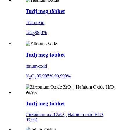
Tudj meg többet
Titán-oxid
TiO
99,8%
2
Tudj meg többet
ittrium-oxid
Y
O
99,995% 99,999%
2
3
Tudj meg többet
Cirkónium-oxid ZrO₂ |Hafnium-oxid HfO₂
99,9%