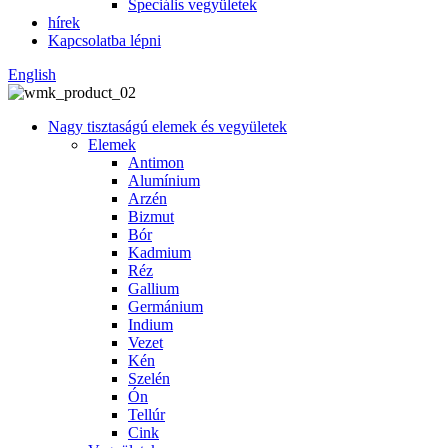
Speciális vegyületek
hírek
Kapcsolatba lépni
English
Nagy tisztaságú elemek és vegyületek
Elemek
Antimon
Alumínium
Arzén
Bizmut
Bór
Kadmium
Réz
Gallium
Germánium
Indium
Vezet
Kén
Szelén
Ón
Tellúr
Cink