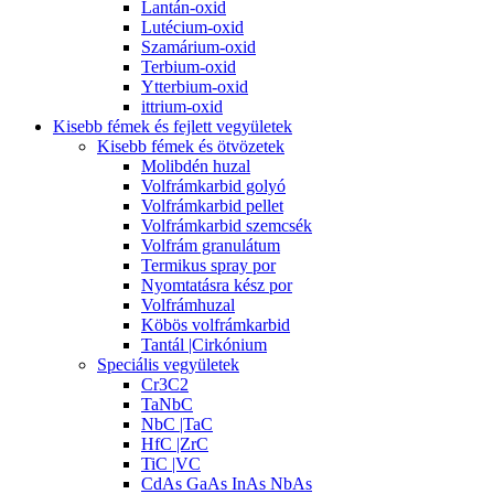
Lantán-oxid
Lutécium-oxid
Szamárium-oxid
Terbium-oxid
Ytterbium-oxid
ittrium-oxid
Kisebb fémek és fejlett vegyületek
Kisebb fémek és ötvözetek
Molibdén huzal
Volfrámkarbid golyó
Volfrámkarbid pellet
Volfrámkarbid szemcsék
Volfrám granulátum
Termikus spray por
Nyomtatásra kész por
Volfrámhuzal
Köbös volfrámkarbid
Tantál |Cirkónium
Speciális vegyületek
Cr3C2
TaNbC
NbC |TaC
HfC |ZrC
TiC |VC
CdAs GaAs InAs NbAs