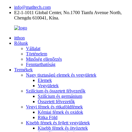
info@matltech.com
E2-1-1011 Global Center, No.1700 Tianfu Avenue North,
Chengdu 610041, Kína.
itthon
Rólunk
Vállalat
Történelem
Minőség ellenőrzés
Fenntarthatóság
Termékek
Nagy tisztaságú elemek és vegyületek
Elemek
Vegyületek
Szilícium és összetett félvezetők
Szilícium és germánium
Összetett félvezetők
Vegyi fémek és ritkaföldfémek
Kémiai fémek és oxidok
Ritka Föld
Kisebb fémek és fejlett vegyületek
Kisebb fémek és ötvözetek