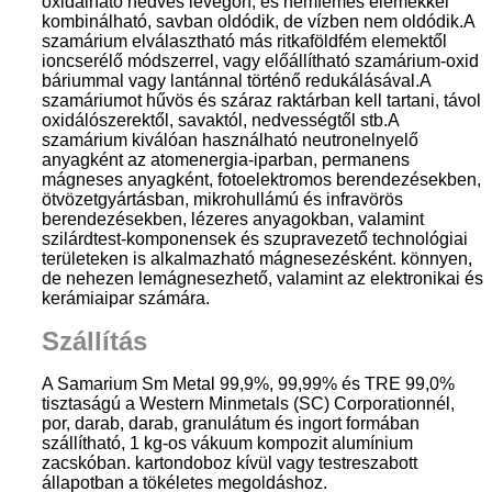
oxidálható nedves levegőn, és nemfémes elemekkel
kombinálható, savban oldódik, de vízben nem oldódik.A
szamárium elválasztható más ritkaföldfém elemektől
ioncserélő módszerrel, vagy előállítható szamárium-oxid
báriummal vagy lantánnal történő redukálásával.A
szamáriumot hűvös és száraz raktárban kell tartani, távol
oxidálószerektől, savaktól, nedvességtől stb.
A
szamárium kiválóan használható neutronelnyelő
anyagként az atomenergia-iparban, permanens
mágneses anyagként, fotoelektromos berendezésekben,
ötvözetgyártásban, mikrohullámú és infravörös
berendezésekben, lézeres anyagokban, valamint
szilárdtest-komponensek és szupravezető technológiai
területeken is alkalmazható mágnesezésként. könnyen,
de nehezen lemágnesezhető, valamint az elektronikai és
kerámiaipar számára.
Szállítás
A Samarium Sm Metal 99,9%, 99,99% és TRE 99,0%
tisztaságú a Western Minmetals (SC) Corporationnél,
por, darab, darab, granulátum és ingort formában
szállítható, 1 kg-os vákuum kompozit alumínium
zacskóban. kartondoboz kívül vagy testreszabott
állapotban a tökéletes megoldáshoz.