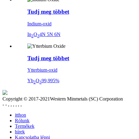
Tudj meg többet
Indium-oxid
In
O
4N 5N 6N
2
3
Tudj meg többet
Ytterbium-oxid
Yb
O
99,995%
2
3
Copyright © 2017-2021Western Minmetals (SC) Corporation
- - , , , , , ,
itthon
Rólunk
Termékek
hírek
Kapcsolatba lépni