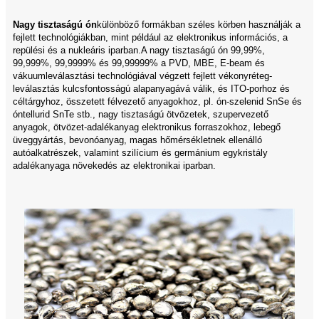
Nagy tisztaságú ón
különböző formákban széles körben használják a
fejlett technológiákban, mint például az elektronikus információs, a
repülési és a nukleáris iparban.A nagy tisztaságú ón 99,99%,
99,999%, 99,9999% és 99,99999% a PVD, MBE, E-beam és
vákuumleválasztási technológiával végzett fejlett vékonyréteg-
leválasztás kulcsfontosságú alapanyagává válik, és ITO-porhoz és
céltárgyhoz, összetett félvezető anyagokhoz, pl. ón-szelenid SnSe és
óntellurid SnTe stb., nagy tisztaságú ötvözetek, szupervezető
anyagok, ötvözet-adalékanyag elektronikus forraszokhoz, lebegő
üveggyártás, bevonóanyag, magas hőmérsékletnek ellenálló
autóalkatrészek, valamint szilícium és germánium egykristály
adalékanyaga növekedés az elektronikai iparban.