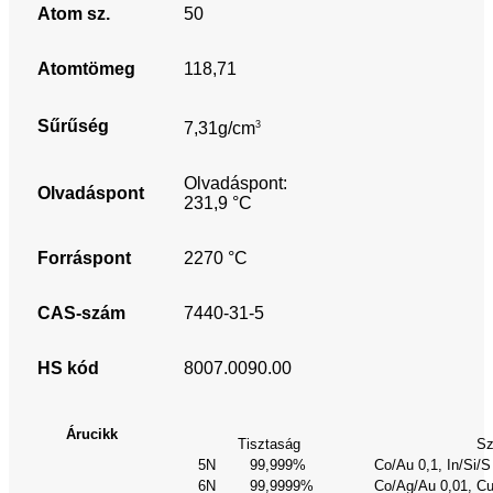
Atom sz.
50
Atomtömeg
118,71
Sűrűség
3
7,31g/cm
Olvadáspont:
Olvadáspont
231,9 °C
Forráspont
2270 °C
CAS-szám
7440-31-5
HS kód
8007.0090.00
Árucikk
Tisztaság
Sz
5N
99,999%
Co/Au 0,1, In/Si/S
6N
99,9999%
Co/Ag/Au 0,01, Cu