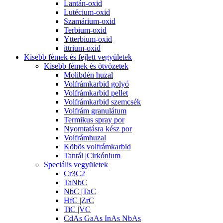
Lantán-oxid
Lutécium-oxid
Szamárium-oxid
Terbium-oxid
Ytterbium-oxid
ittrium-oxid
Kisebb fémek és fejlett vegyületek
Kisebb fémek és ötvözetek
Molibdén huzal
Volfrámkarbid golyó
Volfrámkarbid pellet
Volfrámkarbid szemcsék
Volfrám granulátum
Termikus spray por
Nyomtatásra kész por
Volfrámhuzal
Köbös volfrámkarbid
Tantál |Cirkónium
Speciális vegyületek
Cr3C2
TaNbC
NbC |TaC
HfC |ZrC
TiC |VC
CdAs GaAs InAs NbAs