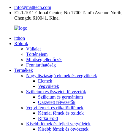
info@matltech.com
E2-1-1011 Global Center, No.1700 Tianfu Avenue North,
Chengdu 610041, Kína.
itthon
Rólunk
Vállalat
Történelem
Minőség ellenőrzés
Fenntarthatóság
Termékek
Nagy tisztaságú elemek és vegyületek
Elemek
Vegyületek
Szilícium és összetett félvezetők
Szilícium és germánium
Összetett félvezetők
Vegyi fémek és ritkaföldfémek
Kémiai fémek és oxidok
Ritka Föld
Kisebb fémek és fejlett vegyületek
Kisebb fémek és ötvözetek