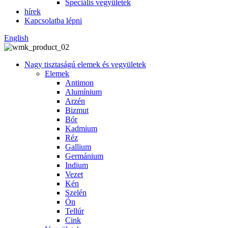
Speciális vegyületek
hírek
Kapcsolatba lépni
English
Nagy tisztaságú elemek és vegyületek
Elemek
Antimon
Alumínium
Arzén
Bizmut
Bór
Kadmium
Réz
Gallium
Germánium
Indium
Vezet
Kén
Szelén
Ón
Tellúr
Cink