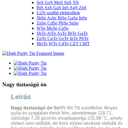
SeS GeS MoS SnS TiS
BiS AsS GaS InS AgS ZnS
Li2S szulfid elektrolitok
SbSe AsSe BiSe GaSe InSe
ZnSe CdSe PbSe SnSe
WSe MoSe CuSe
SbTe AlTe AsTe BiTe GaTe
ZnTe CuTe GeTe InTe PbTe
MoTe WTe CdTe CZT CMT
Nagy tisztaságú ón
Leírás
Nagy tisztaságú ón Sn
5N 6N 7N
ezüstfehér, fényes
puha és szagtalan tömör fém, atomtömege 118,71,
sűrűsége 7,28 g/cm
és olvadáspontja 231,88 °C, amely
3
vízben nem oldódik, de forró vízben kevéssé oldódik és