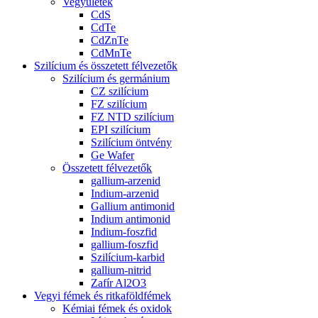
Vegyületek
CdS
CdTe
CdZnTe
CdMnTe
Szilícium és összetett félvezetők
Szilícium és germánium
CZ szilícium
FZ szilícium
FZ NTD szilícium
EPI szilícium
Szilícium öntvény
Ge Wafer
Összetett félvezetők
gallium-arzenid
Indium-arzenid
Gallium antimonid
Indium antimonid
Indium-foszfid
gallium-foszfid
Szilícium-karbid
gallium-nitrid
Zafír Al2O3
Vegyi fémek és ritkaföldfémek
Kémiai fémek és oxidok