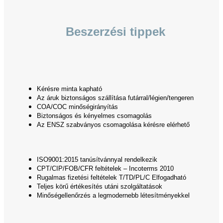
Beszerzési tippek
Kérésre minta kapható
Az áruk biztonságos szállítása futárral/légien/tengeren
COA/COC minőségirányítás
Biztonságos és kényelmes csomagolás
Az ENSZ szabványos csomagolása kérésre elérhető
ISO9001:2015 tanúsítvánnyal rendelkezik
CPT/CIP/FOB/CFR feltételek – Incoterms 2010
Rugalmas fizetési feltételek T/TD/PL/C Elfogadható
Teljes körű értékesítés utáni szolgáltatások
Minőségellenőrzés a legmodernebb létesítményekkel