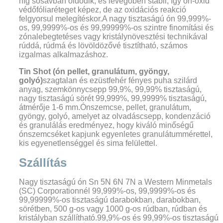
híg sósavban oldódik, és levegőben stabil, így ón-oxid
védőfóliaréteget képez, de az oxidációs reakció
felgyorsul melegítéskor.A nagy tisztaságú ón 99,999%-
os, 99,9999%-os és 99,99999%-os szintre finomítási és
zónalebegtetéses vagy kristálynövesztési technikával
rúddá, ​​rúdmá és lövöldözővé tisztítható, számos
izgalmas alkalmazáshoz.
Tin Shot (ón pellet, granulátum, gyöngy,
golyó)
szagtalan és ezüstfehér fényes puha szilárd
anyag, szemkönnycsepp 99,9%, 99,99% tisztaságú,
nagy tisztaságú sörét 99,999%, 99,9999% tisztaságú,
átmérője 1-6 mm.Ónszemcse, pellet, granulátum,
gyöngy, golyó, amelyet az olvadáscsepp, kondenzáció
és granulálás eredményez, hogy kiváló minőségű
ónszemcséket kapjunk egyenletes granulátummérettel,
kis egyenetlenséggel és sima felülettel.
Szállítás
Nagy tisztaságú ón Sn 5N 6N 7N a Western Minmetals
(SC) Corporationnél 99,999%-os, 99,9999%-os és
99,99999%-os tisztaságú darabokban, darabokban,
sörétben, 500 g-os vagy 1000 g-os rúdban, rúdban és
kristályban szállítható.99,9%-os és 99,99%-os tisztaságú