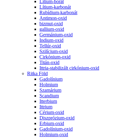
Lítium-borát
Lítium-karbonát
Rubídium-karbonát
Antimon-oxid
bizmut-oxid
gallium-oxid
Germánium-oxid
Indium-oxid
Tellúr-oxid
Szilícium-oxid
Cirkónium-oxid
Titán-oxid
Ittria-stabilizált cirkónium-oxid
Ritka Föld
Gadolínium
Holmium
Szamárium
Scandium
Itterbium
Ittrium
Cérium-oxid
Diszprózium-oxid
Erbium-oxid
Gadolínium-oxid
Holmium-oxid