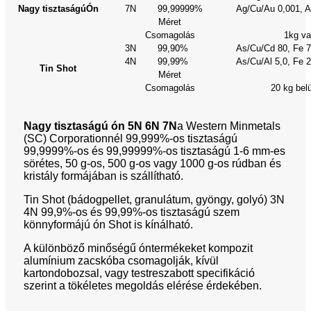
Nagy tisztaságú
Ón
7N
99,99999%
Ag/Cu/Au 0,001, A
Méret
Csomagolás
1kg va
3N
99,90%
As/Cu/Cd 80, Fe 7
4N
99,99%
As/Cu/Al 5,0, Fe 2
Tin Shot
Méret
Csomagolás
20 kg bel
Nagy tisztaságú ón 5N 6N 7N
a Western Minmetals
(SC) Corporationnél 99,999%-os tisztaságú
99,9999%-os és 99,99999%-os tisztaságú 1-6 mm-es
sörétes, 50 g-os, 500 g-os vagy 1000 g-os rúdban és
kristály formájában is szállítható.
Tin Shot (bádogpellet, granulátum, gyöngy, golyó) 3N
4N 99,9%-os és 99,99%-os tisztaságú szem
könnyformájú ón Shot is kínálható.
A különböző minőségű óntermékeket kompozit
alumínium zacskóba csomagolják, kívül
kartondobozsal, vagy testreszabott specifikáció
szerint a tökéletes megoldás elérése érdekében.