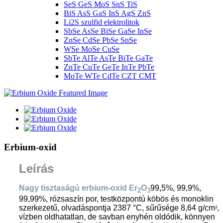
SeS GeS MoS SnS TiS
BiS AsS GaS InS AgS ZnS
Li2S szulfid elektrolitok
SbSe AsSe BiSe GaSe InSe
ZnSe CdSe PbSe SnSe
WSe MoSe CuSe
SbTe AlTe AsTe BiTe GaTe
ZnTe CuTe GeTe InTe PbTe
MoTe WTe CdTe CZT CMT
Erbium-oxid
Leírás
Nagy tisztaságú erbium-oxid Er
O
99,5%, 99,9%,
2
3
99,99%, rózsaszín por, testközpontú köbös és monoklin
szerkezetű, olvadáspontja 2387 °C, sűrűsége 8,64 g/cm
,
3
vízben oldhatatlan, de savban enyhén oldódik, könnyen