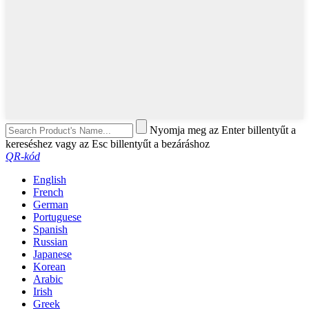
Nyomja meg az Enter billentyűt a
kereséshez vagy az Esc billentyűt a bezáráshoz
QR-kód
English
French
German
Portuguese
Spanish
Russian
Japanese
Korean
Arabic
Irish
Greek