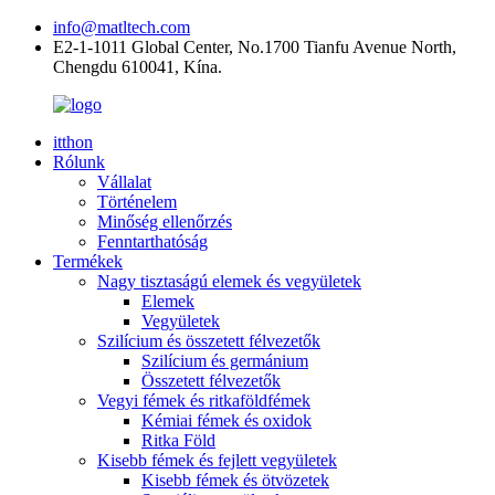
info@matltech.com
E2-1-1011 Global Center, No.1700 Tianfu Avenue North,
Chengdu 610041, Kína.
itthon
Rólunk
Vállalat
Történelem
Minőség ellenőrzés
Fenntarthatóság
Termékek
Nagy tisztaságú elemek és vegyületek
Elemek
Vegyületek
Szilícium és összetett félvezetők
Szilícium és germánium
Összetett félvezetők
Vegyi fémek és ritkaföldfémek
Kémiai fémek és oxidok
Ritka Föld
Kisebb fémek és fejlett vegyületek
Kisebb fémek és ötvözetek