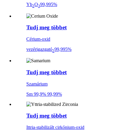
Yb
O
99,995%
2
3
Tudj meg többet
Cérium-oxid
vezérigazgató
99,995%
2
Tudj meg többet
Szamárium
Sm 99,9% 99,99%
Tudj meg többet
Ittria-stabilizált cirkónium-oxid