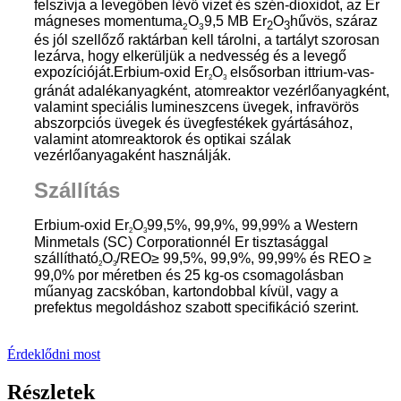
felszívja a levegőben lévő vizet és szén-dioxidot, az Er
mágneses momentuma
O
9,5 MB Er
O
hűvös, száraz
2
3
2
3
és jól szellőző raktárban kell tárolni, a tartályt szorosan
lezárva, hogy elkerüljük a nedvesség és a levegő
expozícióját.
Erbium-oxid Er
O
elsősorban ittrium-vas-
2
3
gránát adalékanyagként, atomreaktor vezérlőanyagként,
valamint speciális lumineszcens üvegek, infravörös
abszorpciós üvegek és üvegfestékek gyártásához,
valamint atomreaktorok és optikai szálak
vezérlőanyagaként használják.
Szállítás
Erbium-oxid Er
O
99,5%, 99,9%, 99,99% a Western
2
3
Minmetals (SC) Corporationnél Er tisztasággal
szállítható
O
/REO≥ 99,5%, 99,9%, 99,99% és REO ≥
2
3
99,0% por méretben és 25 kg-os csomagolásban
műanyag zacskóban, kartondobbal kívül, vagy a
prefektus megoldáshoz szabott specifikáció szerint
.
Érdeklődni most
Részletek