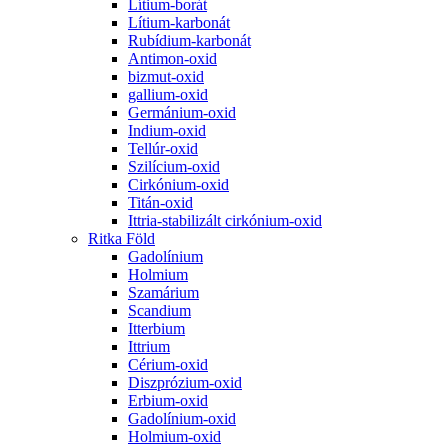
Lítium-borát
Lítium-karbonát
Rubídium-karbonát
Antimon-oxid
bizmut-oxid
gallium-oxid
Germánium-oxid
Indium-oxid
Tellúr-oxid
Szilícium-oxid
Cirkónium-oxid
Titán-oxid
Ittria-stabilizált cirkónium-oxid
Ritka Föld
Gadolínium
Holmium
Szamárium
Scandium
Itterbium
Ittrium
Cérium-oxid
Diszprózium-oxid
Erbium-oxid
Gadolínium-oxid
Holmium-oxid