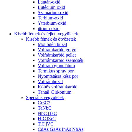
Lantán-oxid
Lutécium-oxid
Szamárium-oxid
Terbium-oxid
Ytterbium-oxid
ittrium-oxid
Kisebb fémek és fejlett vegyületek
Kisebb fémek és ötvözetek
Molibdén huzal
Volfrámkarbid golyó
Volfrámkarbid pellet
Volfrámkarbid szemcsék
Volfrám granulátum
Termikus spray por
Nyomtatásra kész por
Volfrámhuzal
Köbös volfrámkarbid
Tantál |Cirkónium
Speciális vegyületek
Cr3C2
TaNbC
NbC |TaC
HfC |ZrC
TiC |VC
CdAs GaAs InAs NbAs