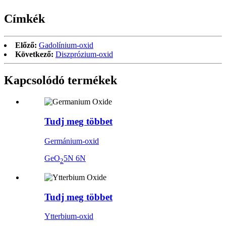
Címkék
Előző:
Gadolínium-oxid
Következő:
Diszprózium-oxid
Kapcsolódó termékek
Tudj meg többet
Germánium-oxid
GeO
5N 6N
2
Tudj meg többet
Ytterbium-oxid