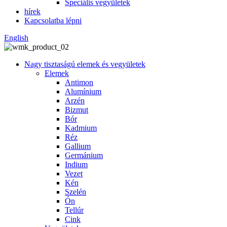
Speciális vegyületek
hírek
Kapcsolatba lépni
English
Nagy tisztaságú elemek és vegyületek
Elemek
Antimon
Alumínium
Arzén
Bizmut
Bór
Kadmium
Réz
Gallium
Germánium
Indium
Vezet
Kén
Szelén
Ón
Tellúr
Cink