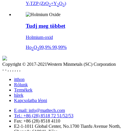
Y-TZP (ZrO
+Y
O
)
2
2
3
Tudj meg többet
Holmium-oxid
Ho
O
99,9% 99,99%
2
3
Copyright © 2017-2021Western Minmetals (SC) Corporation
- - , , , , , ,
itthon
Rólunk
Termékek
hírek
Kapcsolatba lépni
E-mail: info@matltech.com
Tel.: +86 (28) 8518 72 51/52/53
Fax: +86 (28) 8518 4110
E2-1-1011 Global Center, No.1700 Tianfu Avenue North,