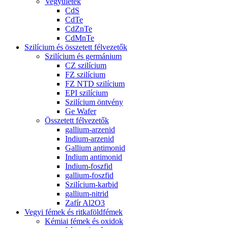
Vegyületek
CdS
CdTe
CdZnTe
CdMnTe
Szilícium és összetett félvezetők
Szilícium és germánium
CZ szilícium
FZ szilícium
FZ NTD szilícium
EPI szilícium
Szilícium öntvény
Ge Wafer
Összetett félvezetők
gallium-arzenid
Indium-arzenid
Gallium antimonid
Indium antimonid
Indium-foszfid
gallium-foszfid
Szilícium-karbid
gallium-nitrid
Zafír Al2O3
Vegyi fémek és ritkaföldfémek
Kémiai fémek és oxidok