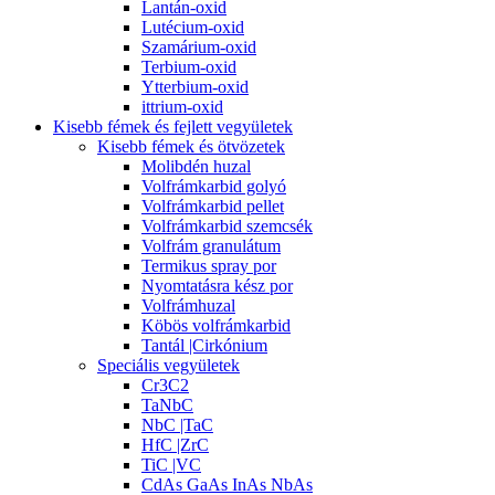
Lantán-oxid
Lutécium-oxid
Szamárium-oxid
Terbium-oxid
Ytterbium-oxid
ittrium-oxid
Kisebb fémek és fejlett vegyületek
Kisebb fémek és ötvözetek
Molibdén huzal
Volfrámkarbid golyó
Volfrámkarbid pellet
Volfrámkarbid szemcsék
Volfrám granulátum
Termikus spray por
Nyomtatásra kész por
Volfrámhuzal
Köbös volfrámkarbid
Tantál |Cirkónium
Speciális vegyületek
Cr3C2
TaNbC
NbC |TaC
HfC |ZrC
TiC |VC
CdAs GaAs InAs NbAs