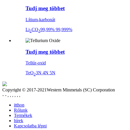
Tudj meg többet
Lítium-karbonát
Li
CO
99,99% 99,999%
2
3
Tudj meg többet
Tellúr-oxid
TeO
3N 4N 5N
2
Copyright © 2017-2021Western Minmetals (SC) Corporation
- - , , , , , ,
itthon
Rólunk
Termékek
hírek
Kapcsolatba lépni