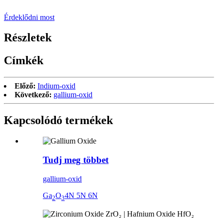
Érdeklődni most
Részletek
Címkék
Előző:
Indium-oxid
Következő:
gallium-oxid
Kapcsolódó termékek
Tudj meg többet
gallium-oxid
Ga
O
4N 5N 6N
2
3