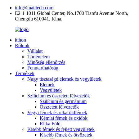
info@matltech.com
E2-1-1011 Global Center, No.1700 Tianfu Avenue North,
Chengdu 610041, Kína.
itthon
Rólunk
Vállalat
Történelem
Minőség ellenőrzés
Fenntarthatóság
Termékek
Nagy tisztaságú elemek és vegyületek
Elemek
Vegyületek
Szilícium és összetett félvezetők
Szilícium és germánium
Összetett félvezetők
Vegyi fémek és ritkaföldfémek
Kémiai fémek és oxidok
Ritka Föld
Kisebb fémek és fejlett vegyületek
Kisebb fémek és ötvözetek