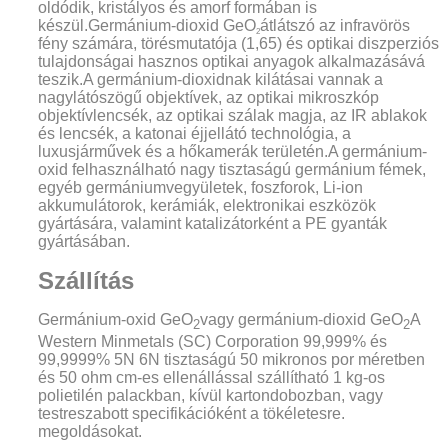
oldódik, kristályos és amorf formában is
készül.Germánium-dioxid GeO
átlátszó az infravörös
2
fény számára, törésmutatója (1,65) és optikai diszperziós
tulajdonságai hasznos optikai anyagok alkalmazásává
teszik.
A germánium-dioxidnak kilátásai vannak a
nagylátószögű objektívek, az optikai mikroszkóp
objektívlencsék, az optikai szálak magja, az IR ablakok
és lencsék, a katonai éjjellátó technológia, a
luxusjárművek és a hőkamerák területén.A germánium-
oxid felhasználható nagy tisztaságú germánium fémek,
egyéb germániumvegyületek, foszforok, Li-ion
akkumulátorok, kerámiák, elektronikai eszközök
gyártására, valamint katalizátorként a PE gyanták
gyártásában.
Szállítás
Germánium-oxid GeO
vagy germánium-dioxid GeO
A
2
2
Western Minmetals (SC) Corporation 99,999% és
99,9999% 5N 6N tisztaságú 50 mikronos por méretben
és 50 ohm cm-es ellenállással szállítható 1 kg-os
polietilén palackban, kívül kartondobozban, vagy
testreszabott specifikációként a tökéletesre.
megoldásokat.