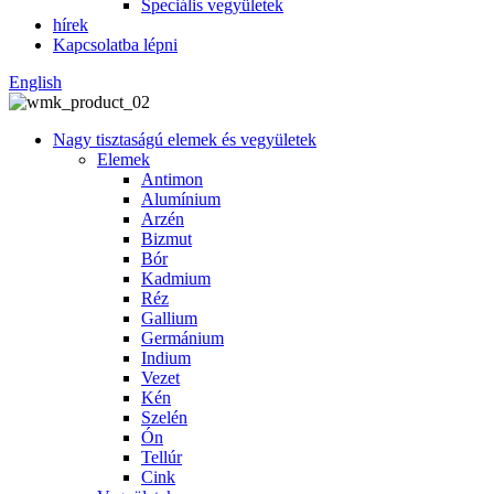
Speciális vegyületek
hírek
Kapcsolatba lépni
English
Nagy tisztaságú elemek és vegyületek
Elemek
Antimon
Alumínium
Arzén
Bizmut
Bór
Kadmium
Réz
Gallium
Germánium
Indium
Vezet
Kén
Szelén
Ón
Tellúr
Cink