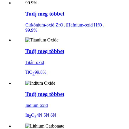
Tudj meg többet
Cirkónium-oxid ZrO₂ |Hafnium-oxid HfO₂
99,9%
Tudj meg többet
Titán-oxid
TiO
99,8%
2
Tudj meg többet
Indium-oxid
In
O
4N 5N 6N
2
3