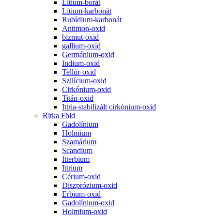
Lítium-borát
Lítium-karbonát
Rubídium-karbonát
Antimon-oxid
bizmut-oxid
gallium-oxid
Germánium-oxid
Indium-oxid
Tellúr-oxid
Szilícium-oxid
Cirkónium-oxid
Titán-oxid
Ittria-stabilizált cirkónium-oxid
Ritka Föld
Gadolínium
Holmium
Szamárium
Scandium
Itterbium
Ittrium
Cérium-oxid
Diszprózium-oxid
Erbium-oxid
Gadolínium-oxid
Holmium-oxid