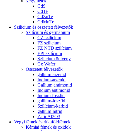
Vegyületek
CdS
CdTe
CdZnTe
CdMnTe
Szilícium és összetett félvezetők
Szilícium és germánium
CZ szilícium
FZ szilícium
FZ NTD szilícium
EPI szilícium
Szilícium öntvény
Ge Wafer
Összetett félvezetők
gallium-arzenid
Indium-arzenid
Gallium antimonid
Indium antimonid
Indium-foszfid
gallium-foszfid
Szilícium-karbid
gallium-nitrid
Zafír Al2O3
Vegyi fémek és ritkaföldfémek
Kémiai fémek és oxidok