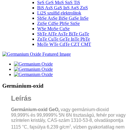
SeS GeS MoS SnS TiS
BiS AsS GaS InS AgS ZnS
Li2S szulfid elektrolitok
SbSe AsSe BiSe GaSe InSe
ZnSe CdSe PbSe SnSe
WSe MoSe CuSe
SbTe AlTe AsTe BiTe GaTe
ZnTe CuTe GeTe InTe PbTe
MoTe WTe CdTe CZT CMT
Germánium-oxid
Leírás
Germánium-oxid GeO
vagy germánium-dioxid
2
99,999% és 99,9999% 5N 6N tisztaságú, fehér por vagy
színtelen kristály, CAS-szám 1310-53-8, olvadáspontja
3
1115 °C, fajsúlya 6,239 g/cm
, vízben gyakorlatilag nem