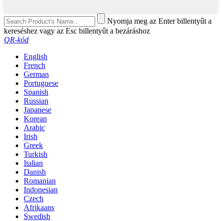
Nyomja meg az Enter billentyűt a
kereséshez vagy az Esc billentyűt a bezáráshoz
QR-kód
English
French
German
Portuguese
Spanish
Russian
Japanese
Korean
Arabic
Irish
Greek
Turkish
Italian
Danish
Romanian
Indonesian
Czech
Afrikaans
Swedish