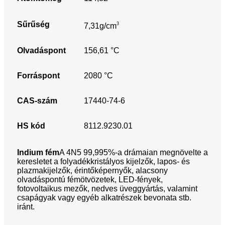
Sűrűség
3
7,31g/cm
Olvadáspont
156,61 °C
Forráspont
2080 °C
CAS-szám
17440-74-6
HS kód
8112.9230.01
Indium fém
A 4N5 99,995%-a drámaian megnövelte a
keresletet a folyadékkristályos kijelzők, lapos- és
plazmakijelzők, érintőképernyők, alacsony
olvadáspontú fémötvözetek, LED-fények,
fotovoltaikus mezők, nedves üveggyártás, valamint
csapágyak vagy egyéb alkatrészek bevonata stb.
iránt.