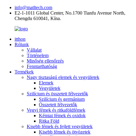
info@matltech.com
E2-1-1011 Global Center, No.1700 Tianfu Avenue North,
Chengdu 610041, Kína.
itthon
Rólunk
Vállalat
Történelem
Minőség ellenőrzés
Fenntarthatóság
Termékek
Nagy tisztaságú elemek és vegyületek
Elemek
Vegyületek
Szilícium és összetett félvezetők
Szilícium és germánium
Összetett félvezetők
Vegyi fémek és ritkaföldfémek
Kémiai fémek és oxidok
Ritka Föld
Kisebb fémek és fejlett vegyületek
Kisebb fémek és ötvözetek