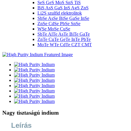
SeS GeS MoS SnS TiS
BiS AsS GaS InS AgS ZnS
Li2S szulfid elektrolitok
SbSe AsSe BiSe GaSe InSe
ZnSe CdSe PbSe SnSe
WSe MoSe CuSe
SbTe AlTe AsTe BiTe GaTe
ZnTe CuTe GeTe InTe PbTe
MoTe WTe CdTe CZT CMT
Nagy tisztaságú indium
Leírás