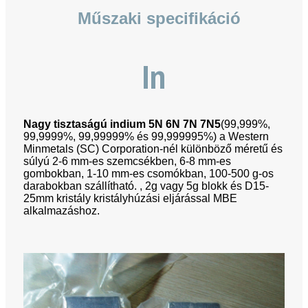
Műszaki specifikáció
In
Nagy tisztaságú indium 5N 6N 7N 7N5
(99,999%,
99,9999%, 99,99999% és 99,999995%) a Western
Minmetals (SC) Corporation-nél különböző méretű és
súlyú 2-6 mm-es szemcsékben, 6-8 mm-es
gombokban, 1-10 mm-es csomókban, 100-500 g-os
darabokban szállítható. , 2g vagy 5g blokk és D15-
25mm kristály kristályhúzási eljárással MBE
alkalmazáshoz.