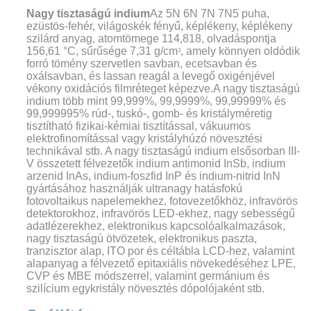
Nagy tisztaságú indium
Az 5N 6N 7N 7N5 puha,
ezüstös-fehér, világoskék fényű, képlékeny, képlékeny
szilárd anyag, atomtömege 114,818, olvadáspontja
156,61 °C, sűrűsége 7,31 g/cm
, amely könnyen oldódik
3
forró tömény szervetlen savban, ecetsavban és
oxálsavban, és lassan reagál a levegő oxigénjével
vékony oxidációs filmréteget képezve.A nagy tisztaságú
indium több mint 99,999%, 99,9999%, 99,99999% és
99,999995% rúd-, tuskó-, gomb- és kristályméretig
tisztítható fizikai-kémiai tisztítással, vákuumos
elektrofinomítással vagy kristályhúzó növesztési
technikával stb. A nagy tisztaságú indium elsősorban III-
V összetett félvezetők indium antimonid InSb, indium
arzenid InAs, indium-foszfid InP és indium-nitrid InN
gyártásához használják ultranagy hatásfokú
fotovoltaikus napelemekhez, fotovezetőkhöz, infravörös
detektorokhoz, infravörös LED-ekhez, nagy sebességű
adatlézerekhez, elektronikus kapcsolóalkalmazások,
nagy tisztaságú ötvözetek, elektronikus paszta,
tranzisztor alap, ITO por és céltábla LCD-hez, valamint
alapanyag a félvezető epitaxiális növekedéséhez LPE,
CVP és MBE módszerrel, valamint germánium és
szilícium egykristály növesztés dópolójaként stb.