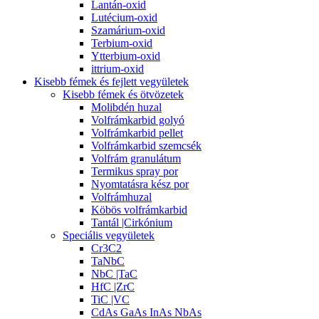
Lantán-oxid
Lutécium-oxid
Szamárium-oxid
Terbium-oxid
Ytterbium-oxid
ittrium-oxid
Kisebb fémek és fejlett vegyületek
Kisebb fémek és ötvözetek
Molibdén huzal
Volfrámkarbid golyó
Volfrámkarbid pellet
Volfrámkarbid szemcsék
Volfrám granulátum
Termikus spray por
Nyomtatásra kész por
Volfrámhuzal
Köbös volfrámkarbid
Tantál |Cirkónium
Speciális vegyületek
Cr3C2
TaNbC
NbC |TaC
HfC |ZrC
TiC |VC
CdAs GaAs InAs NbAs