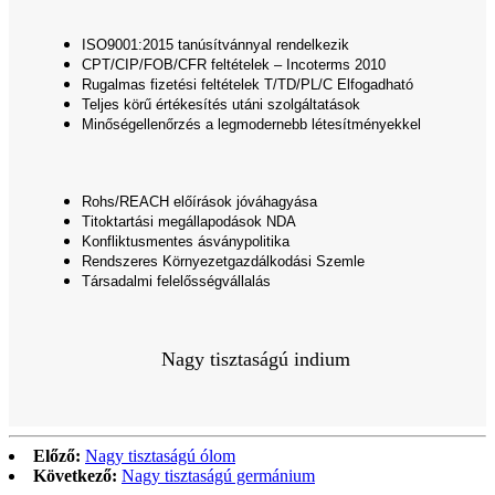
ISO9001:2015 tanúsítvánnyal rendelkezik
CPT/CIP/FOB/CFR feltételek – Incoterms 2010
Rugalmas fizetési feltételek T/TD/PL/C Elfogadható
Teljes körű értékesítés utáni szolgáltatások
Minőségellenőrzés a legmodernebb létesítményekkel
Rohs/REACH előírások jóváhagyása
Titoktartási megállapodások NDA
Konfliktusmentes ásványpolitika
Rendszeres Környezetgazdálkodási Szemle
Társadalmi felelősségvállalás
Nagy tisztaságú indium
Előző:
Nagy tisztaságú ólom
Következő:
Nagy tisztaságú germánium