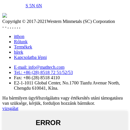
S 5N 6N
Copyright © 2017-2021Western Minmetals (SC) Corporation
- - , , , , , ,
itthon
Rólunk
Termékek
hírek
Kapcsolatba lépni
E-mail: info@matltech.com
Tel.: +86 (28) 8518 72 51/52/53
Fax: +86 (28) 8518 4110
E2-1-1011 Global Center, No.1700 Tianfu Avenue North,
Chengdu 610041, Kína.
Ha bármilyen ügyfélszolgálatra vagy értékesítés utáni támogatásra
van szüksége, kérjük, forduljon hozzánk bármikor.
vizsgálat