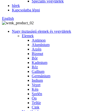
Speciális vegyületek
hírek
Kapcsolatba lépni
English
Nagy tisztaságú elemek és vegyületek
Elemek
Antimon
Alumínium
Arzén
Bizmut
Bór
Kadmium
Réz
Gallium
Germánium
Indium
Vezet
Kén
Szelén
Ón
Tellúr
Cink