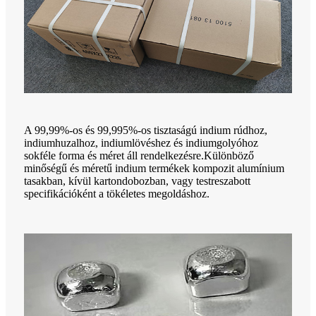
A 99,99%-os és 99,995%-os tisztaságú indium rúdhoz,
indiumhuzalhoz, indiumlövéshez és indiumgolyóhoz
sokféle forma és méret áll rendelkezésre.Különböző
minőségű és méretű indium termékek kompozit alumínium
tasakban, kívül kartondobozban, vagy testreszabott
specifikációként a tökéletes megoldáshoz.