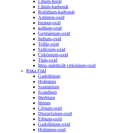
Lítium-borát
Lítium-karbonát
Rubídium-karbonát
Antimon-oxid
bizmut-oxid
gallium-oxid
Germánium-oxid
Indium-oxid
Tellúr-oxid
Szilícium-oxid
Cirkónium-oxid
Titán-oxid
Ittria-stabilizált cirkónium-oxid
Ritka Föld
Gadolínium
Holmium
Szamárium
Scandium
Itterbium
Ittrium
Cérium-oxid
Diszprózium-oxid
Erbium-oxid
Gadolínium-oxid
Holmium-oxid