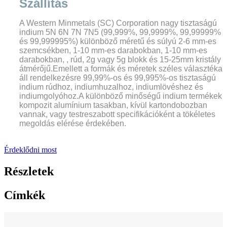
Szállítás
A Western Minmetals (SC) Corporation nagy tisztaságú
indium 5N 6N 7N 7N5 (99,999%, 99,9999%, 99,99999%
és 99,999995%) különböző méretű és súlyú 2-6 mm-es
szemcsékben, 1-10 mm-es darabokban, 1-10 mm-es
darabokban, , rúd, 2g vagy 5g blokk és 15-25mm kristály
átmérőjű.Emellett a formák és méretek széles választéka
áll rendelkezésre 99,99%-os és 99,995%-os tisztaságú
indium rúdhoz, indiumhuzalhoz, indiumlövéshez és
indiumgolyóhoz.A különböző minőségű indium termékek
kompozit alumínium tasakban, kívül kartondobozban
vannak, vagy testreszabott specifikációként a tökéletes
megoldás elérése érdekében.
Érdeklődni most
Részletek
Címkék