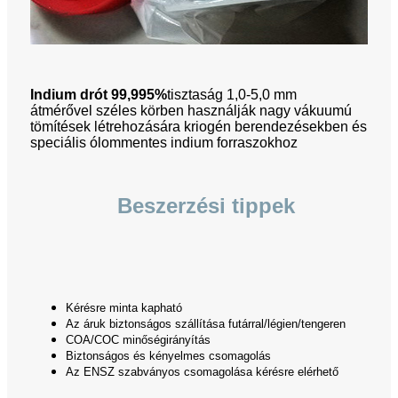
Indium drót 99,995%
tisztaság 1,0-5,0 mm
átmérővel
széles körben használják nagy vákuumú
tömítések létrehozására kriogén berendezésekben és
speciális ólommentes indium forraszokhoz
Beszerzési tippek
Kérésre minta kapható
Az áruk biztonságos szállítása futárral/légien/tengeren
COA/COC minőségirányítás
Biztonságos és kényelmes csomagolás
Az ENSZ szabványos csomagolása kérésre elérhető