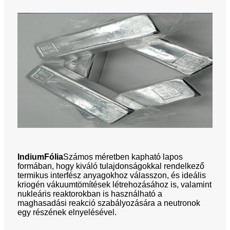
Indium
Fólia
Számos méretben kapható lapos
formában, hogy kiváló tulajdonságokkal rendelkező
termikus interfész anyagokhoz válasszon, és ideális
kriogén vákuumtömítések létrehozásához is, valamint
nukleáris reaktorokban is használható a
maghasadási reakció szabályozására a neutronok
egy részének elnyelésével.