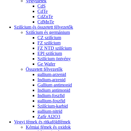
Vegyületek
CdS
CdTe
CdZnTe
CdMnTe
Szilícium és összetett félvezetők
Szilícium és germánium
CZ szilícium
FZ szilícium
FZ NTD szilícium
EPI szilícium
Szilícium öntvény
Ge Wafer
Összetett félvezetők
gallium-arzenid
Indium-arzenid
Gallium antimonid
Indium antimonid
Indium-foszfid
gallium-foszfid
Szilícium-karbid
gallium-nitrid
Zafír Al2O3
Vegyi fémek és ritkaföldfémek
Kémiai fémek és oxidok