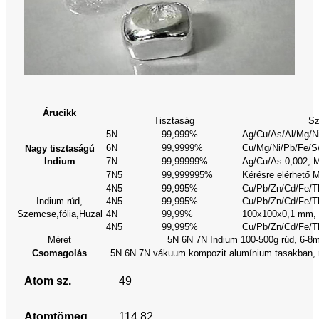
Árucikk
Tisztaság
Sz
5N
99,999%
Ag/Cu/As/Al/Mg/Ni
6N
99,9999%
Cu/Mg/Ni/Pb/Fe/S/
Nagy tisztaságú
Indium
7N
99,99999%
Ag/Cu/As 0,002, M
7N5
99,999995%
Kérésre elérhető
4N5
99,995%
Cu/Pb/Zn/Cd/Fe/Tl
Indium rúd,
4N5
99,995%
Cu/Pb/Zn/Cd/Fe/Tl
Szemcse,
fólia,
Huzal
4N
99,99%
100x100x0,1 mm,
4N5
99,995%
Cu/Pb/Zn/Cd/Fe/T
Méret
5N 6N 7N Indium 100-500g rúd, 6-8
Csomagolás
5N 6N 7N vákuum kompozit alumínium tasakban, rú
Atom sz.
49
Atomtömeg
114,82