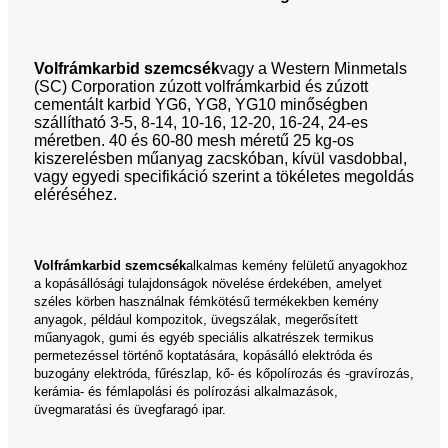
Volfrámkarbid szemcsék
vagy a Western Minmetals
(SC) Corporation zúzott volfrámkarbid és zúzott
cementált karbid YG6, YG8, YG10 minőségben
szállítható 3-5, 8-14, 10-16, 12-20, 16-24, 24-es
méretben. 40 és 60-80 mesh méretű 25 kg-os
kiszerelésben műanyag zacskóban, kívül vasdobbal,
vagy egyedi specifikáció szerint a tökéletes megoldás
eléréséhez.
Volfrámkarbid szemcsék
alkalmas kemény felületű anyagokhoz
a kopásállósági tulajdonságok növelése érdekében, amelyet
széles körben használnak fémkötésű termékekben kemény
anyagok, például kompozitok, üvegszálak, megerősített
műanyagok, gumi és egyéb speciális alkatrészek termikus
permetezéssel történő koptatására, kopásálló elektróda és
buzogány elektróda, fűrészlap, kő- és kőpolírozás és -gravírozás,
kerámia- és fémlapolási és polírozási alkalmazások,
üvegmaratási és üvegfaragó ipar.