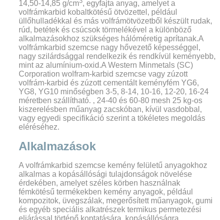
3
14,50-14,85 g/cm
, egyfajta anyag, amelyet a
volfrámkarbid kobaltkötésű ötvözettel, például
üllőhulladékkal és más volfrámötvözetből készült rudak,
rúd, betétek és csúcsok törmelékével a különböző
alkalmazásokhoz szükséges hálóméretig aprítanak.A
volfrámkarbid szemcse nagy hővezető képességgel,
nagy szilárdsággal rendelkezik és rendkívül keményebb,
mint az alumínium-oxid.A Western Minmetals (SC)
Corporation wolfram-karbid szemcse vagy zúzott
volfrám-karbid és zúzott cementált keményfém YG6,
YG8, YG10 minőségben 3-5, 8-14, 10-16, 12-20, 16-24
méretben szállítható. , 24-40 és 60-80 mesh 25 kg-os
kiszerelésben műanyag zacskóban, kívül vasdobbal,
vagy egyedi specifikáció szerint a tökéletes megoldás
eléréséhez.
Alkalmazások
A volfrámkarbid szemcse kemény felületű anyagokhoz
alkalmas a kopásállósági tulajdonságok növelése
érdekében, amelyet széles körben használnak
fémkötésű termékekben kemény anyagok, például
kompozitok, üvegszálak, megerősített műanyagok, gumi
és egyéb speciális alkatrészek termikus permetezési
eljárással történő koptatására, kopásállóságra.