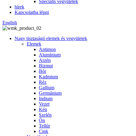
Speciális vegyületek
hírek
Kapcsolatba lépni
English
Nagy tisztaságú elemek és vegyületek
Elemek
Antimon
Alumínium
Arzén
Bizmut
Bór
Kadmium
Réz
Gallium
Germánium
Indium
Vezet
Kén
Szelén
Ón
Tellúr
Cink