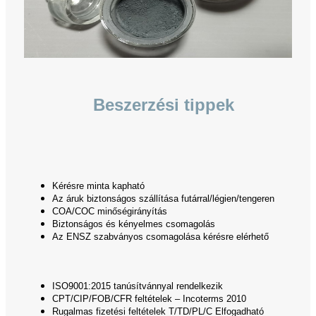
Beszerzési tippek
Kérésre minta kapható
Az áruk biztonságos szállítása futárral/légien/tengeren
COA/COC minőségirányítás
Biztonságos és kényelmes csomagolás
Az ENSZ szabványos csomagolása kérésre elérhető
ISO9001:2015 tanúsítvánnyal rendelkezik
CPT/CIP/FOB/CFR feltételek – Incoterms 2010
Rugalmas fizetési feltételek T/TD/PL/C Elfogadható