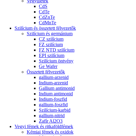
Vegyületek
CdS
CdTe
CdZnTe
CdMnTe
Szilícium és összetett félvezetők
Szilícium és germánium
CZ szilícium
FZ szilícium
FZ NTD szilícium
EPI szilícium
Szilícium öntvény
Ge Wafer
Összetett félvezetők
gallium-arzenid
Indium-arzenid
Gallium antimonid
Indium antimonid
Indium-foszfid
gallium-foszfid
Szilícium-karbid
gallium-nitrid
Zafír Al2O3
Vegyi fémek és ritkaföldfémek
Kémiai fémek és oxidok