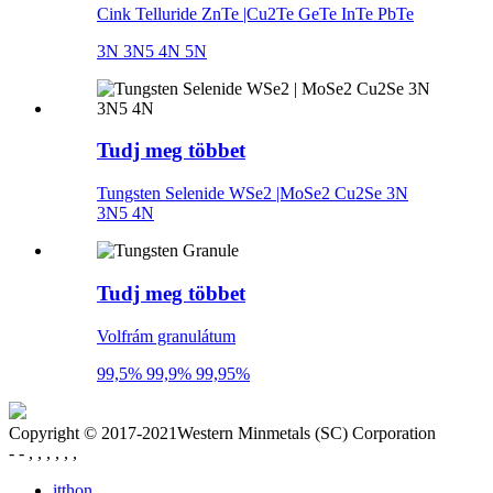
Cink Telluride ZnTe |Cu2Te GeTe InTe PbTe
3N 3N5 4N 5N
Tudj meg többet
Tungsten Selenide WSe2 |MoSe2 Cu2Se 3N
3N5 4N
Tudj meg többet
Volfrám granulátum
99,5% 99,9% 99,95%
Copyright © 2017-2021Western Minmetals (SC) Corporation
- - , , , , , ,
itthon