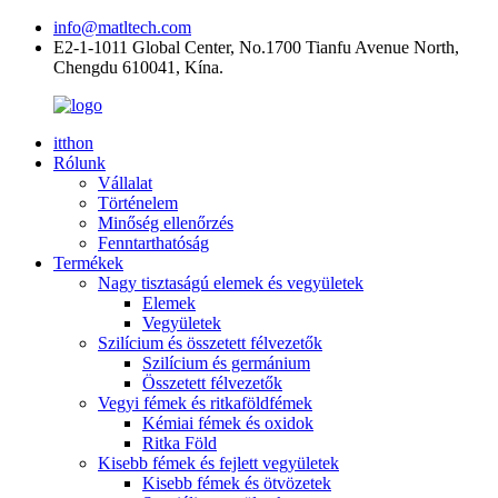
info@matltech.com
E2-1-1011 Global Center, No.1700 Tianfu Avenue North,
Chengdu 610041, Kína.
itthon
Rólunk
Vállalat
Történelem
Minőség ellenőrzés
Fenntarthatóság
Termékek
Nagy tisztaságú elemek és vegyületek
Elemek
Vegyületek
Szilícium és összetett félvezetők
Szilícium és germánium
Összetett félvezetők
Vegyi fémek és ritkaföldfémek
Kémiai fémek és oxidok
Ritka Föld
Kisebb fémek és fejlett vegyületek
Kisebb fémek és ötvözetek