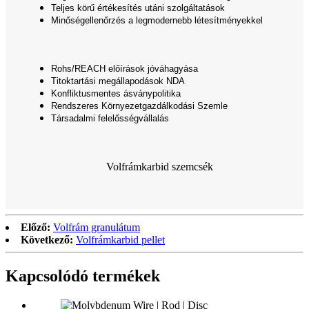
Teljes körű értékesítés utáni szolgáltatások
Minőségellenőrzés a legmodernebb létesítményekkel
Rohs/REACH előírások jóváhagyása
Titoktartási megállapodások NDA
Konfliktusmentes ásványpolitika
Rendszeres Környezetgazdálkodási Szemle
Társadalmi felelősségvállalás
Volfrámkarbid szemcsék
Előző:
Volfrám granulátum
Következő:
Volfrámkarbid pellet
Kapcsolódó termékek