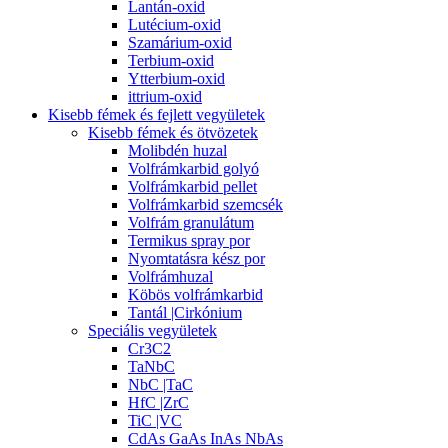
Lantán-oxid
Lutécium-oxid
Szamárium-oxid
Terbium-oxid
Ytterbium-oxid
ittrium-oxid
Kisebb fémek és fejlett vegyületek
Kisebb fémek és ötvözetek
Molibdén huzal
Volfrámkarbid golyó
Volfrámkarbid pellet
Volfrámkarbid szemcsék
Volfrám granulátum
Termikus spray por
Nyomtatásra kész por
Volfrámhuzal
Köbös volfrámkarbid
Tantál |Cirkónium
Speciális vegyületek
Cr3C2
TaNbC
NbC |TaC
HfC |ZrC
TiC |VC
CdAs GaAs InAs NbAs