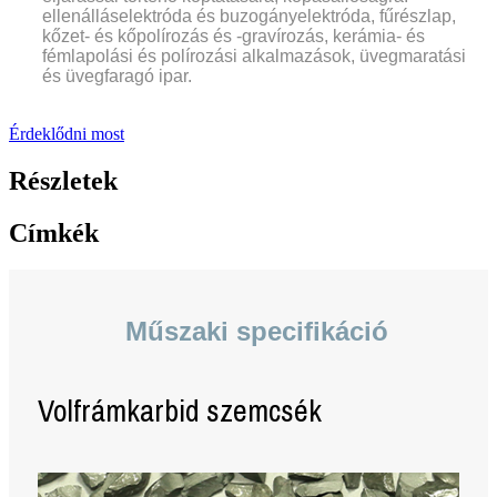
ellenálláselektróda és buzogányelektróda, fűrészlap,
kőzet- és kőpolírozás és -gravírozás, kerámia- és
fémlapolási és polírozási alkalmazások, üvegmaratási
és üvegfaragó ipar.
Érdeklődni most
Részletek
Címkék
Műszaki specifikáció
Volfrámkarbid szemcsék