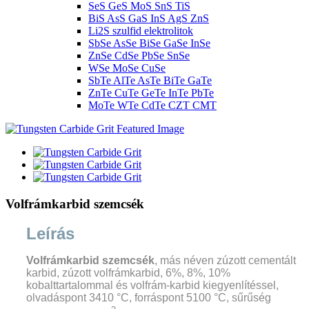
SeS GeS MoS SnS TiS
BiS AsS GaS InS AgS ZnS
Li2S szulfid elektrolitok
SbSe AsSe BiSe GaSe InSe
ZnSe CdSe PbSe SnSe
WSe MoSe CuSe
SbTe AlTe AsTe BiTe GaTe
ZnTe CuTe GeTe InTe PbTe
MoTe WTe CdTe CZT CMT
Volfrámkarbid szemcsék
Leírás
Volfrámkarbid szemcsék
, más néven zúzott cementált
karbid, zúzott volfrámkarbid, 6%, 8%, 10%
kobalttartalommal és volfrám-karbid kiegyenlítéssel,
olvadáspont 3410 °C, forráspont 5100 °C, sűrűség