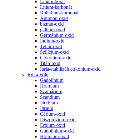
Lítium-borát
Lítium-karbonát
Rubídium-karbonát
Antimon-oxid
bizmut-oxid
gallium-oxid
Germánium-oxid
Indium-oxid
Tellúr-oxid
Szilícium-oxid
Cirkónium-oxid
Titán-oxid
Ittria-stabilizált cirkónium-oxid
Ritka Föld
Gadolínium
Holmium
Szamárium
Scandium
Itterbium
Ittrium
Cérium-oxid
Diszprózium-oxid
Erbium-oxid
Gadolínium-oxid
Holmium-oxid