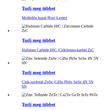
Tudj meg többet
Molibdén huzal |Rod |Lemez
Tudj meg többet
Hafnium Carbide HfC |Cirkónium-karbid ZrC
Tudj meg többet
Cink-szelenid ZnSe |CdSe PbSe SnSe 4N 5N
6N
Tudj meg többet