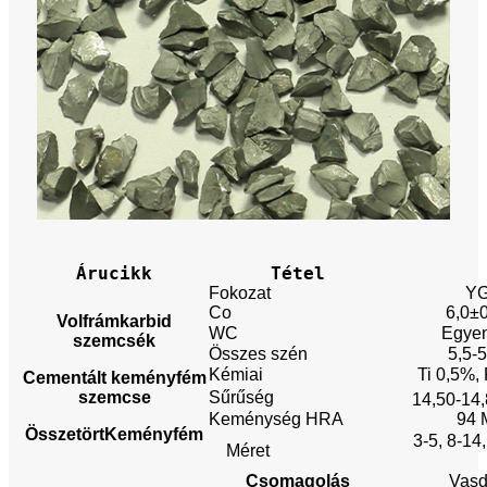
Árucikk
Tétel
Fokozat
Y
Co
6,0±
Volfrámkarbid
WC
Egyen
szemcsék
Összes szén
5,5-
Kémiai
Ti 0,5%,
Cementált keményfém
szemcse
Sűrűség
14,50-14,
Keménység HRA
94 
Összetört
Keményfém
3-5, 8-14,
Méret
Csomagolás
Vasd