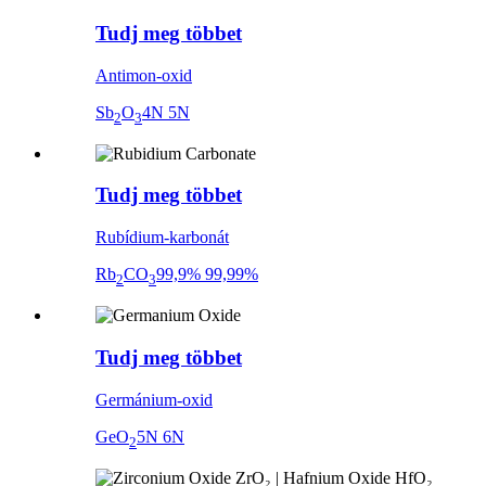
Tudj meg többet
Antimon-oxid
Sb
O
4N 5N
2
3
Tudj meg többet
Rubídium-karbonát
Rb
CO
99,9% 99,99%
2
3
Tudj meg többet
Germánium-oxid
GeO
5N 6N
2