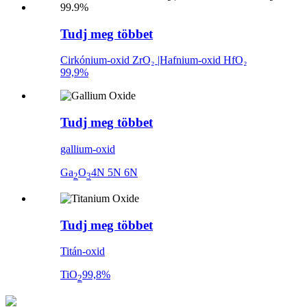
Tudj meg többet
Cirkónium-oxid ZrO₂ |Hafnium-oxid HfO₂
99,9%
Tudj meg többet
gallium-oxid
Ga
O
4N 5N 6N
2
3
Tudj meg többet
Titán-oxid
TiO
99,8%
2