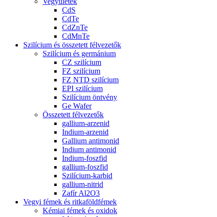
Vegyületek
CdS
CdTe
CdZnTe
CdMnTe
Szilícium és összetett félvezetők
Szilícium és germánium
CZ szilícium
FZ szilícium
FZ NTD szilícium
EPI szilícium
Szilícium öntvény
Ge Wafer
Összetett félvezetők
gallium-arzenid
Indium-arzenid
Gallium antimonid
Indium antimonid
Indium-foszfid
gallium-foszfid
Szilícium-karbid
gallium-nitrid
Zafír Al2O3
Vegyi fémek és ritkaföldfémek
Kémiai fémek és oxidok