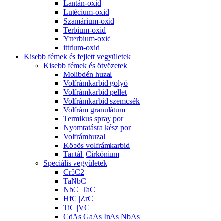
Lantán-oxid
Lutécium-oxid
Szamárium-oxid
Terbium-oxid
Ytterbium-oxid
ittrium-oxid
Kisebb fémek és fejlett vegyületek
Kisebb fémek és ötvözetek
Molibdén huzal
Volfrámkarbid golyó
Volfrámkarbid pellet
Volfrámkarbid szemcsék
Volfrám granulátum
Termikus spray por
Nyomtatásra kész por
Volfrámhuzal
Köbös volfrámkarbid
Tantál |Cirkónium
Speciális vegyületek
Cr3C2
TaNbC
NbC |TaC
HfC |ZrC
TiC |VC
CdAs GaAs InAs NbAs