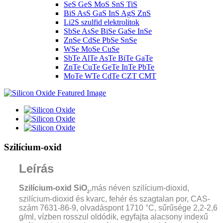
SeS GeS MoS SnS TiS
BiS AsS GaS InS AgS ZnS
Li2S szulfid elektrolitok
SbSe AsSe BiSe GaSe InSe
ZnSe CdSe PbSe SnSe
WSe MoSe CuSe
SbTe AlTe AsTe BiTe GaTe
ZnTe CuTe GeTe InTe PbTe
MoTe WTe CdTe CZT CMT
Szilícium-oxid
Leírás
Szilícium-oxid SiO
,
más néven szilícium-dioxid,
2
szilícium-dioxid és kvarc, fehér és szagtalan por, CAS-
szám 7631-86-9, olvadáspont 1710 °C, sűrűsége 2,2-2,6
g/ml, vízben rosszul oldódik, egyfajta alacsony indexű