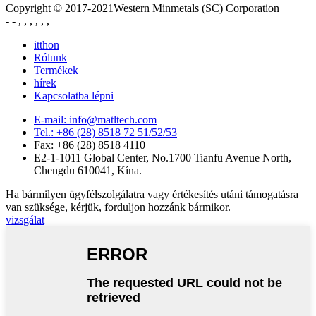
Copyright © 2017-2021Western Minmetals (SC) Corporation
- - , , , , , ,
itthon
Rólunk
Termékek
hírek
Kapcsolatba lépni
E-mail: info@matltech.com
Tel.: +86 (28) 8518 72 51/52/53
Fax: +86 (28) 8518 4110
E2-1-1011 Global Center, No.1700 Tianfu Avenue North,
Chengdu 610041, Kína.
Ha bármilyen ügyfélszolgálatra vagy értékesítés utáni támogatásra
van szüksége, kérjük, forduljon hozzánk bármikor.
vizsgálat