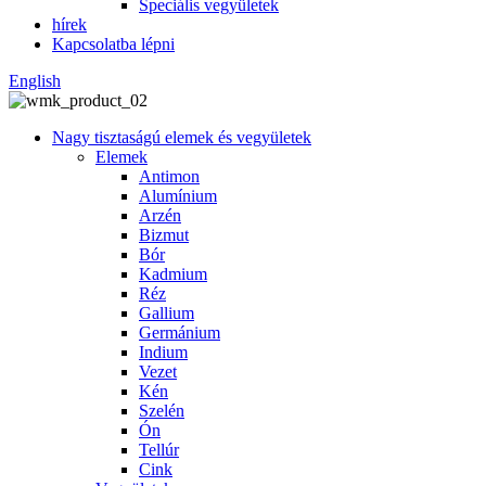
Speciális vegyületek
hírek
Kapcsolatba lépni
English
Nagy tisztaságú elemek és vegyületek
Elemek
Antimon
Alumínium
Arzén
Bizmut
Bór
Kadmium
Réz
Gallium
Germánium
Indium
Vezet
Kén
Szelén
Ón
Tellúr
Cink