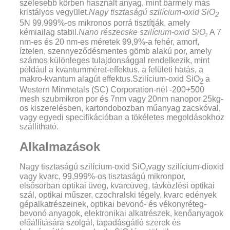
szélesebb körben használt anyag, mint bármely más
kristályos vegyület.
Nagy tisztaságú szilícium-oxid SiO
2
5N 99,999%-os mikronos porrá tisztítják, amely
kémiailag stabil
.
Nano részecske szilícium-oxid SiO
A 7
2
nm-es és 20 nm-es méretek 99,9%-a fehér, amorf,
íztelen, szennyeződésmentes gömb alakú por, amely
számos különleges tulajdonsággal rendelkezik, mint
például a kvantumméret-effektus, a felületi hatás, a
makro-kvantum alagút effektus.Szilícium-oxid SiO
a
2
Western Minmetals (SC) Corporation-nél -200+500
mesh szubmikron por és 7nm vagy 20nm nanopor 25kg-
os kiszerelésben, kartondobozban műanyag zacskóval,
vagy egyedi specifikációban a tökéletes megoldásokhoz
szállítható.
Alkalmazások
Nagy tisztaságú szilícium-oxid SiO
vagy szilícium-dioxid
2
vagy kvarc, 99,999%-os tisztaságú mikronpor,
elsősorban optikai üveg, kvarcüveg, távközlési optikai
szál, optikai műszer, czochralski tégely, kvarc edények
gépalkatrészeinek, optikai bevonó- és vékonyréteg-
bevonó anyagok, elektronikai alkatrészek, kenőanyagok
előállítására szolgál, tapadásgátló szerek és