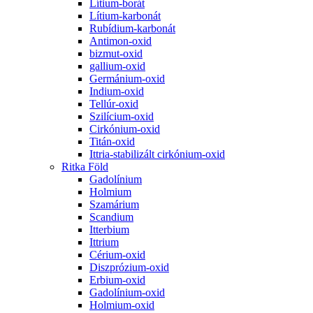
Lítium-borát
Lítium-karbonát
Rubídium-karbonát
Antimon-oxid
bizmut-oxid
gallium-oxid
Germánium-oxid
Indium-oxid
Tellúr-oxid
Szilícium-oxid
Cirkónium-oxid
Titán-oxid
Ittria-stabilizált cirkónium-oxid
Ritka Föld
Gadolínium
Holmium
Szamárium
Scandium
Itterbium
Ittrium
Cérium-oxid
Diszprózium-oxid
Erbium-oxid
Gadolínium-oxid
Holmium-oxid