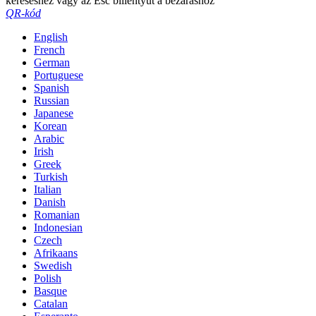
kereséshez vagy az Esc billentyűt a bezáráshoz
QR-kód
English
French
German
Portuguese
Spanish
Russian
Japanese
Korean
Arabic
Irish
Greek
Turkish
Italian
Danish
Romanian
Indonesian
Czech
Afrikaans
Swedish
Polish
Basque
Catalan