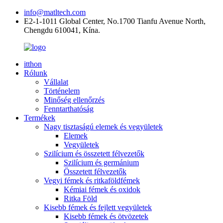
info@matltech.com
E2-1-1011 Global Center, No.1700 Tianfu Avenue North,
Chengdu 610041, Kína.
itthon
Rólunk
Vállalat
Történelem
Minőség ellenőrzés
Fenntarthatóság
Termékek
Nagy tisztaságú elemek és vegyületek
Elemek
Vegyületek
Szilícium és összetett félvezetők
Szilícium és germánium
Összetett félvezetők
Vegyi fémek és ritkaföldfémek
Kémiai fémek és oxidok
Ritka Föld
Kisebb fémek és fejlett vegyületek
Kisebb fémek és ötvözetek