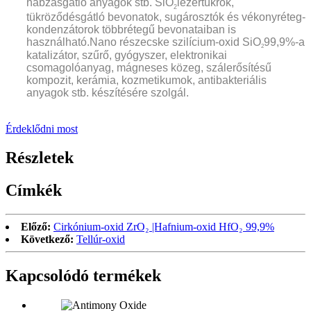
habzásgátló anyagok stb. SiO
lézertükrök,
2
tükröződésgátló bevonatok, sugárosztók és vékonyréteg-
kondenzátorok többrétegű bevonataiban is
használható.
Nano részecske szilícium-oxid SiO
99,9%-a
2
katalizátor, szűrő, gyógyszer, elektronikai
csomagolóanyag, mágneses közeg, szálerősítésű
kompozit, kerámia, kozmetikumok, antibakteriális
anyagok stb. készítésére szolgál.
Érdeklődni most
Részletek
Címkék
Előző:
Cirkónium-oxid ZrO₂ |Hafnium-oxid HfO₂ 99,9%
Következő:
Tellúr-oxid
Kapcsolódó termékek