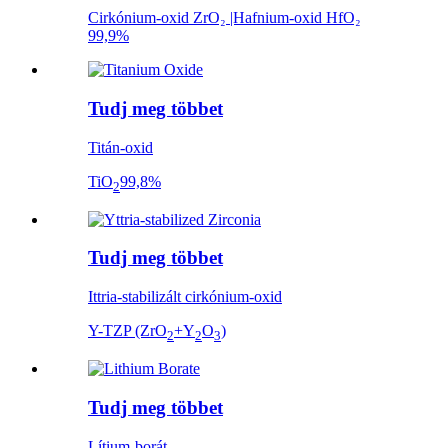
Cirkónium-oxid ZrO₂ |Hafnium-oxid HfO₂
99,9%
Tudj meg többet
Titán-oxid
TiO
99,8%
2
Tudj meg többet
Ittria-stabilizált cirkónium-oxid
Y-TZP (ZrO
+Y
O
)
2
2
3
Tudj meg többet
Lítium-borát