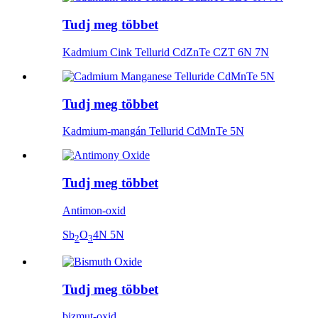
Tudj meg többet
Kadmium Cink Tellurid CdZnTe CZT 6N 7N
Tudj meg többet
Kadmium-mangán Tellurid CdMnTe 5N
Tudj meg többet
Antimon-oxid
Sb
O
4N 5N
2
3
Tudj meg többet
bizmut-oxid