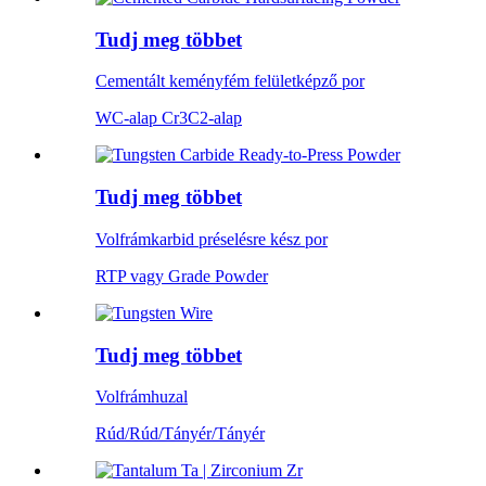
Tudj meg többet
Cementált keményfém felületképző por
WC-alap Cr3C2-alap
Tudj meg többet
Volfrámkarbid préselésre kész por
RTP vagy Grade Powder
Tudj meg többet
Volfrámhuzal
Rúd/Rúd/Tányér/Tányér