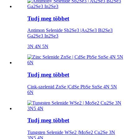
Tudj meg többet
Antimon Selenide Sb2Se3 |As2Se3 Bi2Se3
Ga2Se3 In2Se3
3N 4N 5N
Tudj meg többet
Cink-szelenid ZnSe |CdSe PbSe SnSe 4N 5N
6N
Tudj meg többet
Tungsten Selenide WSe2 |MoSe2 Cu2Se 3N
3N5 4N