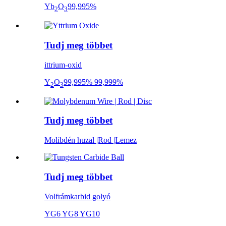
Yb
O
99,995%
2
3
Tudj meg többet
ittrium-oxid
Y
O
99,995% 99,999%
2
3
Tudj meg többet
Molibdén huzal |Rod |Lemez
Tudj meg többet
Volfrámkarbid golyó
YG6 YG8 YG10