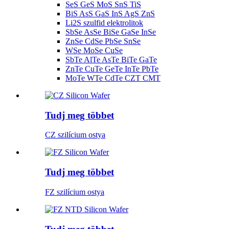
SeS GeS MoS SnS TiS
BiS AsS GaS InS AgS ZnS
Li2S szulfid elektrolitok
SbSe AsSe BiSe GaSe InSe
ZnSe CdSe PbSe SnSe
WSe MoSe CuSe
SbTe AlTe AsTe BiTe GaTe
ZnTe CuTe GeTe InTe PbTe
MoTe WTe CdTe CZT CMT
Tudj meg többet
CZ szilícium ostya
Tudj meg többet
FZ szilícium ostya