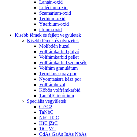
Lantán-oxid
Lutécium-oxid
Szamárium-oxid
Terbium-oxid
Ytterbium-oxid
ittrium-oxid
Kisebb fémek és fejlett vegyületek
Kisebb fémek és ötvözetek
Molibdén huzal
Volfrámkarbid golyó
Volfrámkarbid pellet
Volfrámkarbid szemcsék
Volfrám granulátum
Termikus spray por
Nyomtatásra kész por
Volfrámhuzal
Köbös volfrámkarbid
Tantál |Cirkónium
Speciális vegyületek
Cr3C2
TaNbC
NbC |TaC
HfC |ZrC
TiC |VC
CdAs GaAs InAs NbAs