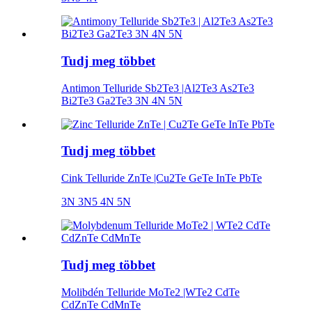
Tudj meg többet
Antimon Telluride Sb2Te3 |Al2Te3 As2Te3
Bi2Te3 Ga2Te3 3N 4N 5N
Tudj meg többet
Cink Telluride ZnTe |Cu2Te GeTe InTe PbTe
3N 3N5 4N 5N
Tudj meg többet
Molibdén Telluride MoTe2 |WTe2 CdTe
CdZnTe CdMnTe