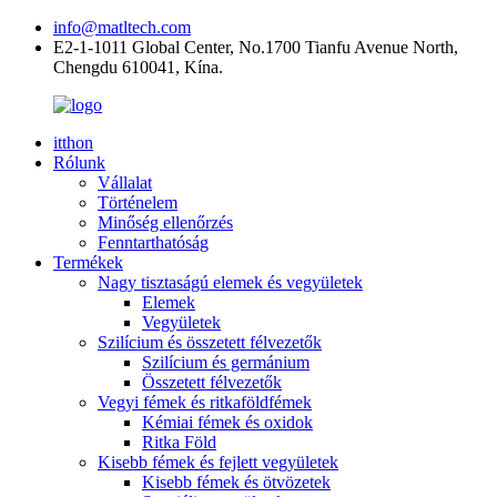
info@matltech.com
E2-1-1011 Global Center, No.1700 Tianfu Avenue North,
Chengdu 610041, Kína.
itthon
Rólunk
Vállalat
Történelem
Minőség ellenőrzés
Fenntarthatóság
Termékek
Nagy tisztaságú elemek és vegyületek
Elemek
Vegyületek
Szilícium és összetett félvezetők
Szilícium és germánium
Összetett félvezetők
Vegyi fémek és ritkaföldfémek
Kémiai fémek és oxidok
Ritka Föld
Kisebb fémek és fejlett vegyületek
Kisebb fémek és ötvözetek