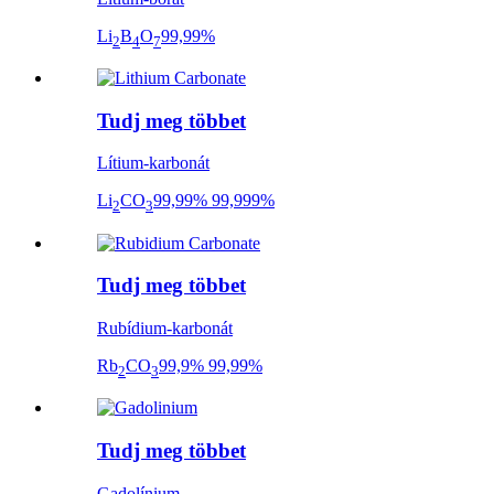
Li
B
O
99,99%
2
4
7
Tudj meg többet
Lítium-karbonát
Li
CO
99,99% 99,999%
2
3
Tudj meg többet
Rubídium-karbonát
Rb
CO
99,9% 99,99%
2
3
Tudj meg többet
Gadolínium