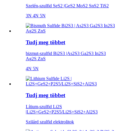
Szelén-szulfid SeS2 |GeS2 MoS2 SnS2 TiS2
3N 4N 5N
Tudj meg többet
bizmut-szulfid Bi2S3 |As2S3 Ga2S3 In2S3
Ag2S ZnS
4N 5N
Tudj meg többet
Lítium-szulfid Li2S
|Li2S+GeS2+P2S5/Li2S+SiS2+Al2S3
Szilárd szulfid elektrolitok