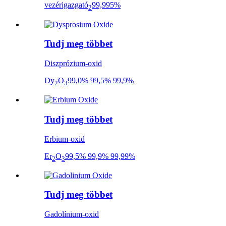
vezérigazgató
99,995%
2
Tudj meg többet
Diszprózium-oxid
Dy
O
99,0% 99,5% 99,9%
2
3
Tudj meg többet
Erbium-oxid
Er
O
99,5% 99,9% 99,99%
2
3
Tudj meg többet
Gadolínium-oxid