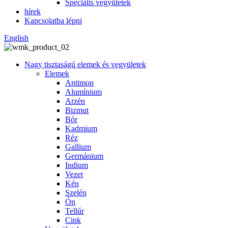
Speciális vegyületek
hírek
Kapcsolatba lépni
English
Nagy tisztaságú elemek és vegyületek
Elemek
Antimon
Alumínium
Arzén
Bizmut
Bór
Kadmium
Réz
Gallium
Germánium
Indium
Vezet
Kén
Szelén
Ón
Tellúr
Cink