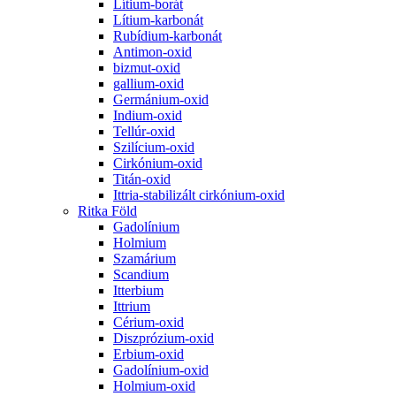
Lítium-borát
Lítium-karbonát
Rubídium-karbonát
Antimon-oxid
bizmut-oxid
gallium-oxid
Germánium-oxid
Indium-oxid
Tellúr-oxid
Szilícium-oxid
Cirkónium-oxid
Titán-oxid
Ittria-stabilizált cirkónium-oxid
Ritka Föld
Gadolínium
Holmium
Szamárium
Scandium
Itterbium
Ittrium
Cérium-oxid
Diszprózium-oxid
Erbium-oxid
Gadolínium-oxid
Holmium-oxid