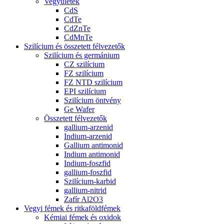
Vegyületek
CdS
CdTe
CdZnTe
CdMnTe
Szilícium és összetett félvezetők
Szilícium és germánium
CZ szilícium
FZ szilícium
FZ NTD szilícium
EPI szilícium
Szilícium öntvény
Ge Wafer
Összetett félvezetők
gallium-arzenid
Indium-arzenid
Gallium antimonid
Indium antimonid
Indium-foszfid
gallium-foszfid
Szilícium-karbid
gallium-nitrid
Zafír Al2O3
Vegyi fémek és ritkaföldfémek
Kémiai fémek és oxidok