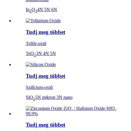
In
O
4N 5N 6N
2
3
Tudj meg többet
Tellúr-oxid
TeO
3N 4N 5N
2
Tudj meg többet
Szilícium-oxid
SiO
5N mikron 3N nano
2
Tudj meg többet