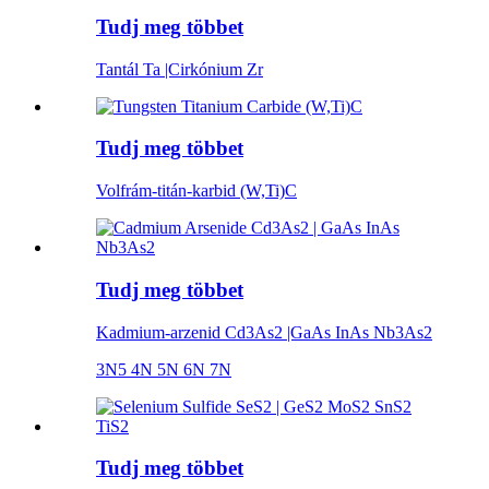
Tudj meg többet
Tantál Ta |Cirkónium Zr
Tudj meg többet
Volfrám-titán-karbid (W,Ti)C
Tudj meg többet
Kadmium-arzenid Cd3As2 |GaAs InAs Nb3As2
3N5 4N 5N 6N 7N
Tudj meg többet