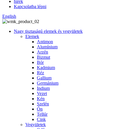
hírek
Kapcsolatba lépni
English
Nagy tisztaságú elemek és vegyületek
Elemek
Antimon
Alumínium
Arzén
Bizmut
Bór
Kadmium
Réz
Gallium
Germánium
Indium
Vezet
Kén
Szelén
Ón
Tellúr
Cink
Vegyületek