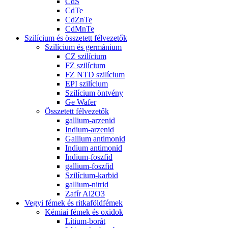
CdS
CdTe
CdZnTe
CdMnTe
Szilícium és összetett félvezetők
Szilícium és germánium
CZ szilícium
FZ szilícium
FZ NTD szilícium
EPI szilícium
Szilícium öntvény
Ge Wafer
Összetett félvezetők
gallium-arzenid
Indium-arzenid
Gallium antimonid
Indium antimonid
Indium-foszfid
gallium-foszfid
Szilícium-karbid
gallium-nitrid
Zafír Al2O3
Vegyi fémek és ritkaföldfémek
Kémiai fémek és oxidok
Lítium-borát