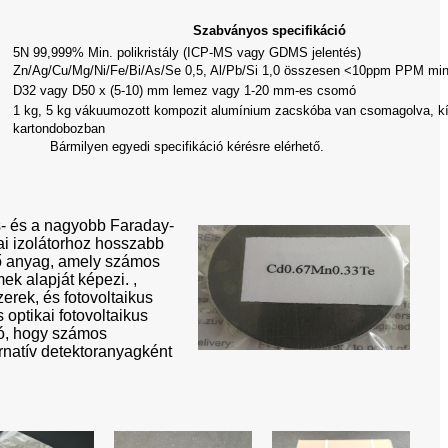
Szabványos specifikáció
5N 99,999% Min. polikristály (ICP-MS vagy GDMS jelentés)
Zn/Ag/Cu/Mg/Ni/Fe/Bi/As/Se 0,5, Al/Pb/Si 1,0 összesen <10ppm PPM mi
D32 vagy D50 x (5-10) mm lemez vagy 1-20 mm-es csomó
1 kg, 5 kg vákuumozott kompozit alumínium zacskóba van csomagolva, kí
kartondobozban
Bármilyen egyedi specifikáció kérésre elérhető.
s- és a nagyobb Faraday-
kai izolátorhoz hosszabb
tő anyag, amely számos
ek alapját képezi. ,
erek, és fotovoltaikus
optikai fotovoltaikus
ó, hogy számos
ernatív detektoranyagként