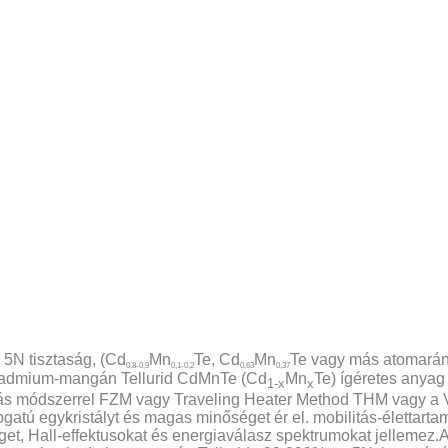
5N tisztaság, (Cd
Mn
Te, Cd
Mn
Te vagy más atomará
0,8-0,9
0,1-0,2
0,63
0,37
k.Kadmium-mangán Tellurid CdMnTe (Cd
Mn
Te) ígéretes anya
1-x
x
s módszerrel FZM vagy Traveling Heater Method THM vagy a Ver
gatú egykristályt és magas minőséget ér el. mobilitás-élettarta
get, Hall-effektusokat és energiaválasz spektrumokat jellemez