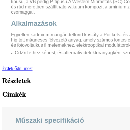
típusú, a VB pedig P-típusú.A Western Minmetals (SC) C
és rúd méretben szállítható vákuum kompozit alumínium z
csomaggal.
Alkalmazások
Egyetlen kadmium-mangán-tellurid kristály a Pockels- és 
hígított mágneses félvezető anyag, amely számos fontos es
és fotovoltaikus filmelemekhez, elektrooptikai modulátor
a CdZnTe-hez képest, és alternatív detektoranyagként szo
Érdeklődni most
Részletek
Címkék
Műszaki specifikáció