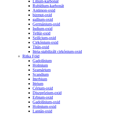
Lítium-karbonát
Rubídium-karbonát
Antimon-oxid
bizmut-oxid
gallium-oxid
Germánium-oxid
Indium-oxid
Tellúr-oxid
Szilícium-oxid
Cirkónium-oxid
Titán-oxid
Ittria-stabilizált cirkónium-oxid
Ritka Föld
Gadolínium
Holmium
Szamárium
Scandium
Itterbium
Ittrium
Cérium-oxid
Diszprózium-oxid
Erbium-oxid
Gadolínium-oxid
Holmium-oxid
Lantán-oxid