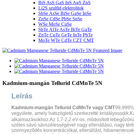
BiS AsS GaS InS AgS ZnS
Li2S szulfid elektrolitok
SbSe AsSe BiSe GaSe InSe
ZnSe CdSe PbSe SnSe
WSe MoSe CuSe
SbTe AlTe AsTe BiTe GaTe
ZnTe CuTe GeTe InTe PbTe
MoTe WTe CdTe CZT CMT
Kadmium-mangán Tellurid CdMnTe 5N
Leírás
Kadmium-mangán Tellurid CdMnTe vagy CMT
99,999% 
vegyülete, amely hatszögletű szerkezetté kristályosodi
alkalmazásokhoz.Az 1,7-2,2 eV-os, módosított lebegőzóná
széles sávú sávszélességével nagy ellenállású, nagy térfo
szennyeződés koncentrációkat, ellenállást, hibamentessé