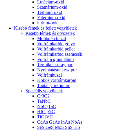
Lutécium-oxid
Szamárium-oxid
Terbium-oxid
Ytterbium-oxid
ittrium-oxid
Kisebb fémek és fejlett vegyületek
Kisebb fémek és ötvözetek
Molibdén huzal
Volfrámkarbid golyó
Volfrámkarbid pellet
Volfrámkarbid szemcsék
Volfrám granulátum
Termikus spray por
Nyomtatásra kész por
Volfrámhuzal
Köbös volfrámkarbid
Tantál |Cirkónium
Speciális vegyületek
Cr3C2
TaNbC
NbC |TaC
HfC |ZrC
TiC |VC
CdAs GaAs InAs NbAs
SeS GeS MoS SnS TiS