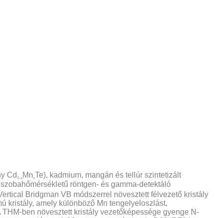
ny
Cd
Mn
Te), kadmium, mangán és tellúr szintetizált
1-x
x
g szobahőmérsékletű röntgen- és gamma-detektáló
tical Bridgman VB módszerrel növesztett félvezető kristály
mú kristály, amely különböző Mn tengelyeloszlást,
.A THM-ben növesztett kristály vezetőképessége gyenge N-