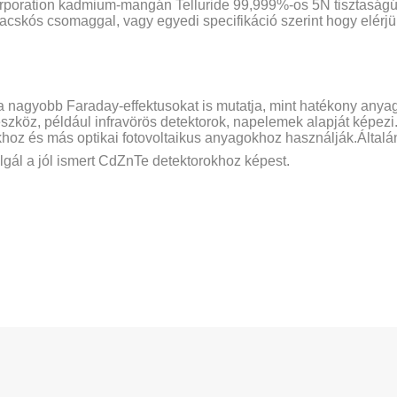
orporation kadmium-mangán Telluride 99,999%-os 5N tisztaságú
acskós csomaggal, vagy egyedi specifikáció szerint hogy elér
a nagyobb Faraday-effektusokat is mutatja, mint hatékony anya
zköz, például infravörös detektorok, napelemek alapját képezi. 
okhoz és más optikai fotovoltaikus anyagokhoz használják.Álta
lgál a jól ismert CdZnTe detektorokhoz képest.