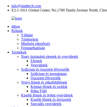
info@matltech.com
E2-1-1011 Global Center, No.1700 Tianfu Avenue North, Che
itthon
Rólunk
Vállalat
Történelem
Minőség ellenőrzés
Fenntarthatóság
Termékek
Nagy tisztaságú elemek és vegyületek
Elemek
Vegyületek
Szilícium és összetett félvezetők
Szilícium és germánium
Összetett félvezetők
Vegyi fémek és ritkaföldfémek
Kémiai fémek és oxidok
Ritka Föld
Kisebb fémek és fejlett vegyületek
Kisebb fémek és ötvözetek
Speciális vegyületek