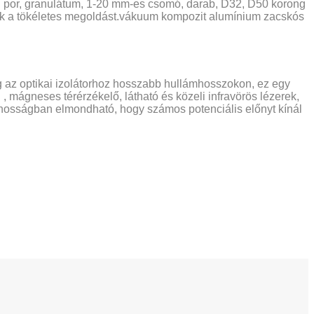
 por, granulátum, 1-20 mm-es csomó, darab, D32, D50 korong
jük a tökéletes megoldást.vákuum kompozit alumínium zacskós
g az optikai izolátorhoz hosszabb hullámhosszokon, ez egy
, mágneses térérzékelő, látható és közeli infravörös lézerek,
lánosságban elmondható, hogy számos potenciális előnyt kínál