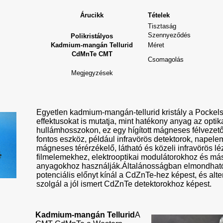
Árucikk
Tételek
Tisztaság
Szennyeződés
Polikristályos
Kadmium-mangán Tellurid
Méret
CdMnTe CMT
Csomagolás
Megjegyzések
Egyetlen kadmium-mangán-tellurid kristály a Pockel
effektusokat is mutatja, mint hatékony anyag az opti
hullámhosszokon, ez egy hígított mágneses félveze
fontos eszköz, például infravörös detektorok, napelem
mágneses térérzékelő, látható és közeli infravörös léz
filmelemekhez, elektrooptikai modulátorokhoz és más 
anyagokhoz használják.Általánosságban elmondhat
potenciális előnyt kínál a CdZnTe-hez képest, és alt
szolgál a jól ismert CdZnTe detektorokhoz képest.
Kadmium-mangán Tellurid
A