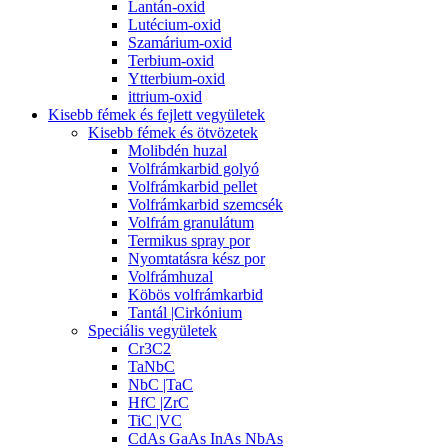
Lantán-oxid
Lutécium-oxid
Szamárium-oxid
Terbium-oxid
Ytterbium-oxid
ittrium-oxid
Kisebb fémek és fejlett vegyületek
Kisebb fémek és ötvözetek
Molibdén huzal
Volfrámkarbid golyó
Volfrámkarbid pellet
Volfrámkarbid szemcsék
Volfrám granulátum
Termikus spray por
Nyomtatásra kész por
Volfrámhuzal
Köbös volfrámkarbid
Tantál |Cirkónium
Speciális vegyületek
Cr3C2
TaNbC
NbC |TaC
HfC |ZrC
TiC |VC
CdAs GaAs InAs NbAs