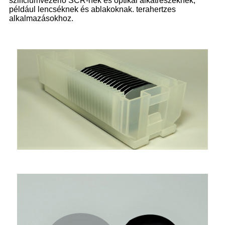
szilíciumvezérlő SCR-nek és optikai alkatrészeknek,
például lencséknek és ablakoknak. terahertzes
alkalmazásokhoz.