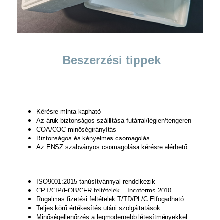
Beszerzési tippek
Kérésre minta kapható
Az áruk biztonságos szállítása futárral/légien/tengeren
COA/COC minőségirányítás
Biztonságos és kényelmes csomagolás
Az ENSZ szabványos csomagolása kérésre elérhető
ISO9001:2015 tanúsítvánnyal rendelkezik
CPT/CIP/FOB/CFR feltételek – Incoterms 2010
Rugalmas fizetési feltételek T/TD/PL/C Elfogadható
Teljes körű értékesítés utáni szolgáltatások
Minőségellenőrzés a legmodernebb létesítményekkel