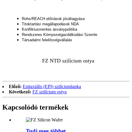
Rohs/REACH előírások jóváhagyása
Titoktartási megállapodások NDA
Konfliktusmentes ásványpolitika
Rendszeres Környezetgazdálkodási Szemle
Társadalmi felelősségvállalás
FZ NTD szilícium ostya
Előző:
Epitaxiális (EPI) szilíciumlapka
Következő:
FZ szilícium ostya
Kapcsolódó termékek
Tudj meg többet