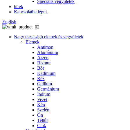
Speciális vegyületek
hírek
Kapcsolatba lépni
English
Nagy tisztaságú elemek és vegyületek
Elemek
Antimon
Alumínium
Arzén
Bizmut
Bór
Kadmium
Réz
Gallium
Germánium
Indium
Vezet
Kén
Szelén
Ón
Tellúr
Cink