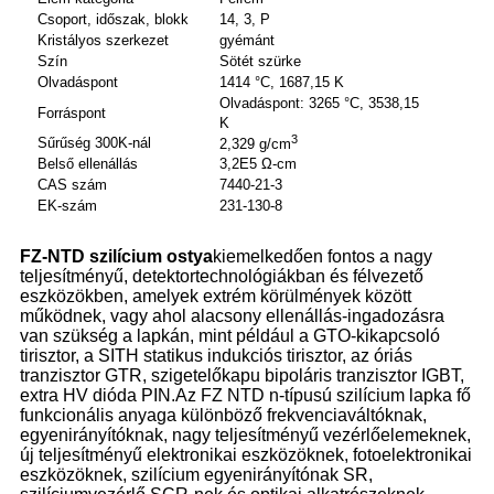
Csoport, időszak, blokk
14, 3, P
Kristályos szerkezet
gyémánt
Szín
Sötét szürke
Olvadáspont
1414 °C, 1687,15 K
Olvadáspont: 3265 °C, 3538,15
Forráspont
K
3
Sűrűség 300K-nál
2,329 g/cm
Belső ellenállás
3,2E5 Ω-cm
CAS szám
7440-21-3
EK-szám
231-130-8
FZ-NTD szilícium ostya
kiemelkedően fontos a nagy
teljesítményű, detektortechnológiákban és félvezető
eszközökben, amelyek extrém körülmények között
működnek, vagy ahol alacsony ellenállás-ingadozásra
van szükség a lapkán, mint például a GTO-kikapcsoló
tirisztor, a SITH statikus indukciós tirisztor, az óriás
tranzisztor GTR, szigetelőkapu bipoláris tranzisztor IGBT,
extra HV dióda PIN.Az FZ NTD n-típusú szilícium lapka fő
funkcionális anyaga különböző frekvenciaváltóknak,
egyenirányítóknak, nagy teljesítményű vezérlőelemeknek,
új teljesítményű elektronikai eszközöknek, fotoelektronikai
eszközöknek, szilícium egyenirányítónak SR,