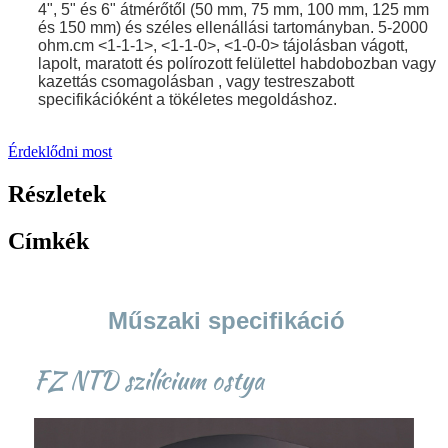
4", 5" és 6" átmérőtől (50 mm, 75 mm, 100 mm, 125 mm
és 150 mm) és széles ellenállási tartományban. 5-2000
ohm.cm <1-1-1>, <1-1-0>, <1-0-0> tájolásban vágott,
lapolt, maratott és polírozott felülettel habdobozban vagy
kazettás csomagolásban , vagy testreszabott
specifikációként a tökéletes megoldáshoz.
Érdeklődni most
Részletek
Címkék
Műszaki specifikáció
FZ NTD szilícium ostya