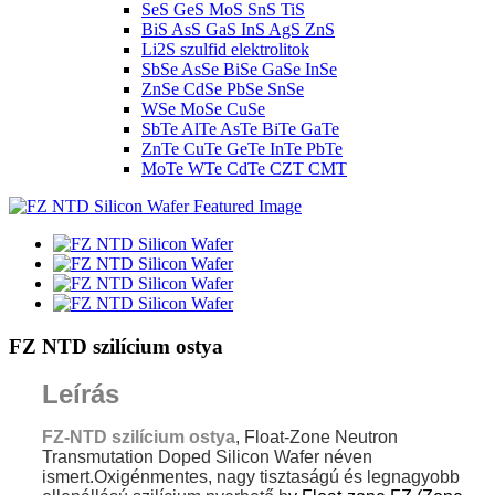
SeS GeS MoS SnS TiS
BiS AsS GaS InS AgS ZnS
Li2S szulfid elektrolitok
SbSe AsSe BiSe GaSe InSe
ZnSe CdSe PbSe SnSe
WSe MoSe CuSe
SbTe AlTe AsTe BiTe GaTe
ZnTe CuTe GeTe InTe PbTe
MoTe WTe CdTe CZT CMT
FZ NTD szilícium ostya
Leírás
FZ-NTD szilícium ostya
, Float-Zone Neutron
Transmutation Doped Silicon Wafer néven
ismert.Oxigénmentes, nagy tisztaságú és legnagyobb