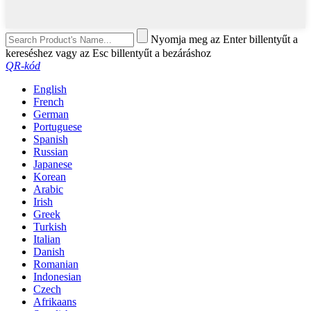
Nyomja meg az Enter billentyűt a
kereséshez vagy az Esc billentyűt a bezáráshoz
QR-kód
English
French
German
Portuguese
Spanish
Russian
Japanese
Korean
Arabic
Irish
Greek
Turkish
Italian
Danish
Romanian
Indonesian
Czech
Afrikaans