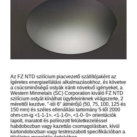
Az FZ NTD szilícium piacvezető szállítójaként az
ígéretes energiaellátási alkalmazásokhoz, és követve
a csúcsminőségű ostyák iránti növekvő igényeket, a
Western Minmetals (SC) Corporation kiváló FZ NTD
szilícium ostyát kínálhat ügyfeleinknek világszerte, 2
mérettől kezdve. ″-tól 6″ átmérőjű (50, 75, 100, 125 és
150 mm) és széles ellenállási tartomány 5-től 2000
ohm-cm-ig <1-1-1>, <1-1-0>, <1-0- 0> orientációk
lapolt, maratott és polírozott felületkezeléssel
habdobozban vagy kazettás csomagolásban, kívül
kartondobozban vagy testreszabott specifikációban a