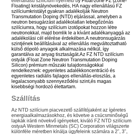
ellenállású szilícium nyerhető b
y Float-zone FZ (Zone-
Floating) kristálynövekedés, H
A nagy ellenállású FZ
szilíciumkristályt gyakran adalékolják Neutron
Transmutation Doping (NTD) eljárással, amelyben a
neutron besugárzást adalékolatlan lebegőzónás
szilíciumra, hogy szilícium izotópokat hozzon létre
neutronokkal, majd bomlik le a kívánt adalékanyaggá az
adalékolási cél elérése érdekében.A neutronsugárzás
szintjének beállításával az ellenállás megváltoztatható
külső dópoló anyagok alkalmazása nélkül, így
garantálva az anyag tisztaságát.Az FZ NTD szilícium
ostyák (Float Zone Neutron Transmutation Doping
Silicon) prémium műszaki tulajdonságokkal
rendelkeznek: egyenletes adalékkoncentráció és
egyenletes radiális fajlagos ellenállás-eloszlás, a
legalacsonyabb szennyeződési szint,
és magas
kisebbségi hordozó élettartam.
Szállítás
Az NTD szilícium piacvezető szállítójaként az ígéretes
energiaalkalmazásokhoz, és követve a csúcsminőségű
lapkák iránti növekvő igényeket, kiváló FZ NTD szilícium
ostya
A Western Minmetals (SC) Corporation világszerte
különféle méretben kínálja ügyfeleink számára a 2", 3",