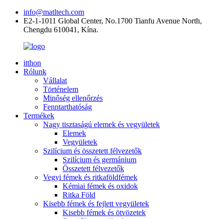
info@matltech.com
E2-1-1011 Global Center, No.1700 Tianfu Avenue North,
Chengdu 610041, Kína.
itthon
Rólunk
Vállalat
Történelem
Minőség ellenőrzés
Fenntarthatóság
Termékek
Nagy tisztaságú elemek és vegyületek
Elemek
Vegyületek
Szilícium és összetett félvezetők
Szilícium és germánium
Összetett félvezetők
Vegyi fémek és ritkaföldfémek
Kémiai fémek és oxidok
Ritka Föld
Kisebb fémek és fejlett vegyületek
Kisebb fémek és ötvözetek