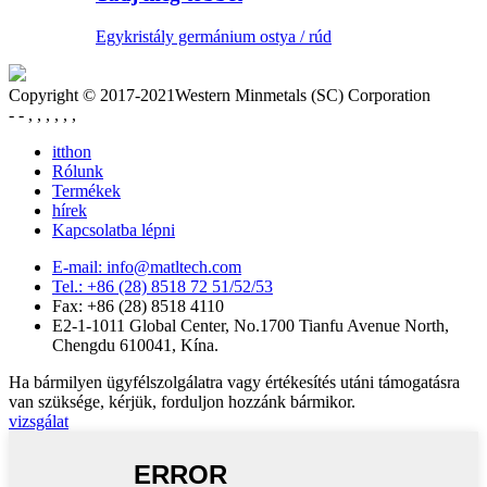
Egykristály germánium ostya / rúd
Copyright © 2017-2021Western Minmetals (SC) Corporation
- - , , , , , ,
itthon
Rólunk
Termékek
hírek
Kapcsolatba lépni
E-mail: info@matltech.com
Tel.: +86 (28) 8518 72 51/52/53
Fax: +86 (28) 8518 4110
E2-1-1011 Global Center, No.1700 Tianfu Avenue North,
Chengdu 610041, Kína.
Ha bármilyen ügyfélszolgálatra vagy értékesítés utáni támogatásra
van szüksége, kérjük, forduljon hozzánk bármikor.
vizsgálat