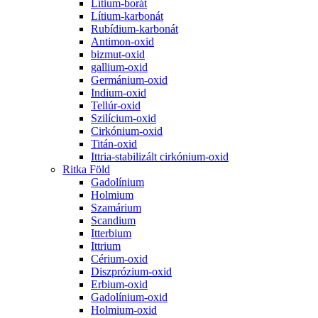
Lítium-borát
Lítium-karbonát
Rubídium-karbonát
Antimon-oxid
bizmut-oxid
gallium-oxid
Germánium-oxid
Indium-oxid
Tellúr-oxid
Szilícium-oxid
Cirkónium-oxid
Titán-oxid
Ittria-stabilizált cirkónium-oxid
Ritka Föld
Gadolínium
Holmium
Szamárium
Scandium
Itterbium
Ittrium
Cérium-oxid
Diszprózium-oxid
Erbium-oxid
Gadolínium-oxid
Holmium-oxid