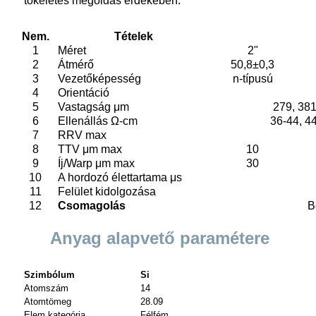
tökéletes megoldás érdekében.
Nem.
Tételek
1
Méret
2"
2
Átmérő
50,8±0,3
3
Vezetőképesség
n-típusú
4
Orientáció
5
Vastagság μm
279, 381
6
Ellenállás Ω-cm
36-44, 44
7
RRV max
8
TTV μm max
10
9
Íj/Warp μm max
30
10
A hordozó élettartama μs
11
Felület kidolgozása
12
Csomagolás
B
Anyag alapvető paramétere
Szimbólum
Si
Atomszám
14
Atomtömeg
28.09
Elem kategória
Félfém