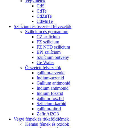
Vegyületek
CdS
CdTe
CdZnTe
CdMnTe
Szilícium és összetett félvezetők
Szilícium és germánium
CZ szilícium
FZ szilícium
FZ NTD szilícium
EPI szilícium
Szilícium öntvény
Ge Wafer
Összetett félvezetők
gallium-arzenid
Indium-arzenid
Gallium antimonid
Indium antimonid
Indium-foszfid
gallium-foszfid
Szilícium-karbid
gallium-nitrid
Zafír Al2O3
Vegyi fémek és ritkaföldfémek
Kémiai fémek és oxidok